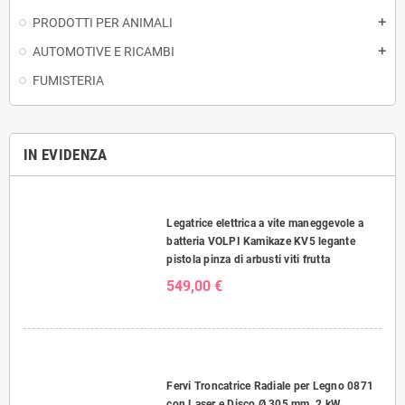
PRODOTTI PER ANIMALI
add
AUTOMOTIVE E RICAMBI
add
FUMISTERIA
IN EVIDENZA
Legatrice elettrica a vite maneggevole a
batteria VOLPI Kamikaze KV5 legante
pistola pinza di arbusti viti frutta
549,00 €
Fervi Troncatrice Radiale per Legno 0871
con Laser e Disco Ø 305 mm, 2 kW