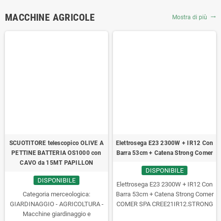
MACCHINE AGRICOLE
Mostra di più
trending_flat
SCUOTITORE telescopico OLIVE A
Elettrosega E23 2300W + IR12 Con
PETTINE BATTERIA OS1000 con
Barra 53cm + Catena Strong Comer
CAVO da 15MT PAPILLON
DISPONIBILE
DISPONIBILE
Elettrosega E23 2300W + IR12 Con
Categoria merceologica:
Barra 53cm + Catena Strong Comer
GIARDINAGGIO - AGRICOLTURA -
COMER SPA CREE21IR12.STRONG
Macchine giardinaggio e