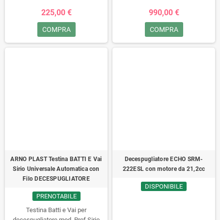
agricoltura Potenza: 140 Watt Unità
225,00 €
990,00 €
di misura: pezzo
COMPRA
COMPRA
ARNO PLAST Testina BATTI E Vai
Decespugliatore ECHO SRM-
Sirio Universale Automatica con
222ESL con motore da 21,2cc
Filo DECESPUGLIATORE
DISPONIBILE
PRENOTABILE
Testina Batti e Vai per
decespugliatore mod. Prof Sirio