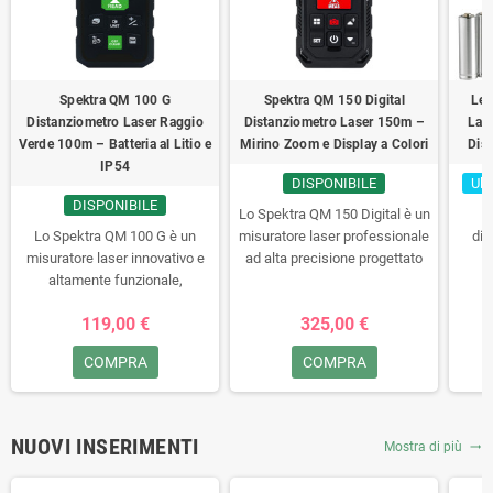
Spektra QM 100 G
Spektra QM 150 Digital
Lei
Distanziometro Laser Raggio
Distanziometro Laser 150m –
Las
Verde 100m – Batteria al Litio e
Mirino Zoom e Display a Colori
Dis
IP54
DISPONIBILE
Ult
DISPONIBILE
Lo Spektra QM 150 Digital è un
Lo Spektra QM 100 G è un
misuratore laser professionale
dis
misuratore laser innovativo e
ad alta precisione progettato
altamente funzionale,
per operare in modo
spec
progettato specificamente per
impeccabile sia all'interno che
alle
119,00 €
325,00 €
l'utilizzo professionale in
all'esterno su lunghe distanze.
canti
cantiere. Grazie al suo
Equipaggiato con un mirino
fino a
COMPRA
COMPRA
eccezionale raggio laser verde,
digitale integrato dotato di
mill
garantisce una visibilità quattro
funzione zoom, permette di
gr
volte superiore rispetto ai
individuare il punto di mira
(impe
tradizionali laser rossi,
anche in condizioni di forte
d'a
NUOVI INSERIMENTI
Mostra di più
trending_flat
rendendo le misurazioni rapide
luminosità o scarsa visibilità
combin
e precise anche su lunghe
fino a 150 metri. Offre un
f