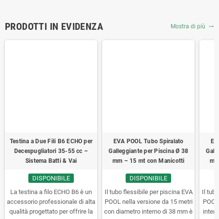
PRODOTTI IN EVIDENZA
Mostra di più
trending_flat
Testina a Due Fili B6 ECHO per
EVA POOL Tubo Spiralato
EV
Decespugliatori 35-55 cc –
Galleggiante per Piscina Ø 38
Gall
Sistema Batti & Vai
mm – 15 mt con Manicotti
mm 
DISPONIBILE
DISPONIBILE
La testina a filo ECHO B6 è un
Il tubo flessibile per piscina EVA
Il tub
accessorio professionale di alta
POOL nella versione da 15 metri
POOL 
qualità progettato per offrire la
con diametro interno di 38 mm è
inter