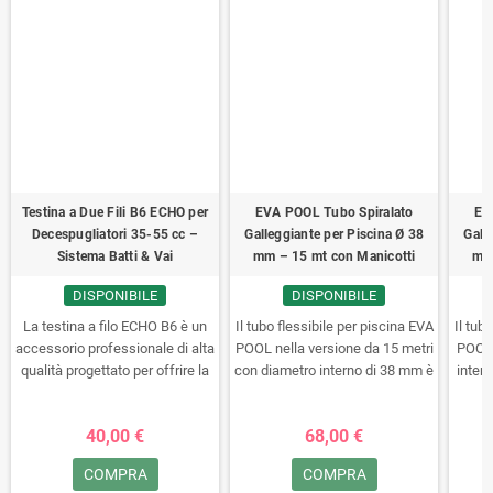
distanze fino a 100 metri.
display a colori nitido, sensore
al
Dotato di batteria ricaricabile al
di inclinazione, connettività
senso
litio, display retroilluminato e
Bluetooth per il trasferimento
disp
sensore di inclinazione
dati e un pratico kit con batterie
con
integrato.
ricaricabili incluse.
l'in
Testina a Due Fili B6 ECHO per
EVA POOL Tubo Spiralato
EV
Decespugliatori 35-55 cc –
Galleggiante per Piscina Ø 38
Gall
Sistema Batti & Vai
mm – 15 mt con Manicotti
mm 
DISPONIBILE
DISPONIBILE
La testina a filo ECHO B6 è un
Il tubo flessibile per piscina EVA
Il tub
accessorio professionale di alta
POOL nella versione da 15 metri
POOL 
qualità progettato per offrire la
con diametro interno di 38 mm è
inter
massima efficienza nella
la soluzione ideale per la pulizia
indisp
manutenzione di giardini, aree
e la manutenzione di piscine
ma
40,00 €
68,00 €
verdi e terreni agricoli. Dotata
residenziali o commerciali di
dell'esclusivo sistema "Batti &
grandi dimensioni. Realizzato in
com
COMPRA
COMPRA
Vai", permette l'uscita
speciale resina poliolefinica ad
speci