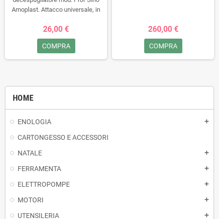
Arnoplast. Attacco universale, in
plastica resistente, con filo Ø3 mm
26,00 €
260,00 €
e supporto fino a Ø4 mm. Sistema
a baionetta.
COMPRA
COMPRA
HOME
ENOLOGIA
add
CARTONGESSO E ACCESSORI
NATALE
add
FERRAMENTA
add
ELETTROPOMPE
add
MOTORI
add
UTENSILERIA
add