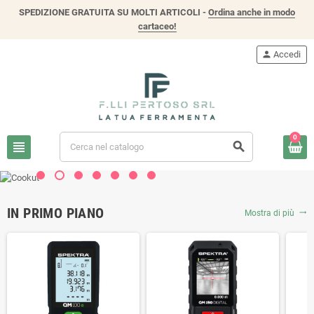
SPEDIZIONE GRATUITA SU MOLTI ARTICOLI -
Ordina anche in modo
cartaceo!
person
Accedi
0
view_headline
search
IN PRIMO PIANO
Mostra di più
trending_flat