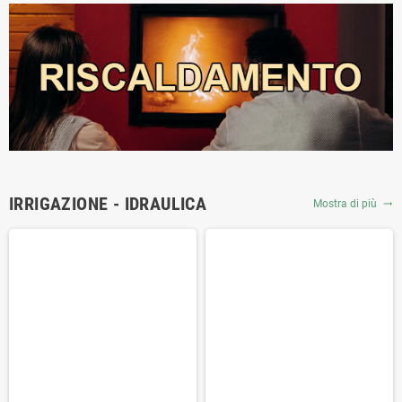
motogeneratori.
IRRIGAZIONE - IDRAULICA
Mostra di più
trending_flat