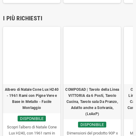
automatica del filo con un
alto galleggiamento e dotato di
alto 
semplice colpo sul terreno
struttura spiralata anti-
spira
seguito da una lieve
schiacciamento, viene fornito
vie
I PIÙ RICHIESTI
accelerazione, evitando
completo di 2 manicotti
manic
qualsiasi interruzione o
terminali idonei per il
colle
smontaggio manuale durante il
collegamento diretto a pulitori
idra
lavoro. Ideale per
idraulici manuali, aspiratori,
a
decespugliatori di cilindrata
aspirafango, skimmer e
bo
compresa tra 35 e 55 cc.
bocchette d'aspirazione.
Albero di Natale Cone Lux H240
COMPOSAD | Tavolo della Linea
Co
- 1961 Rami con Pigne Vere e
VITTORIA da 6 Posti, Tavolo
Line
Base in Metallo - Facile
Cucina, Tavolo sala Da Pranzo,
Cas
Montaggio
Adatto anche a Scrivania,
Came
(LxAxP)
DISPONIBILE
DISPONIBILE
Scopri l'albero di Natale Cone
Lux H240, con 1961 rami in
Dimensioni del prodotto 90P x
Mar