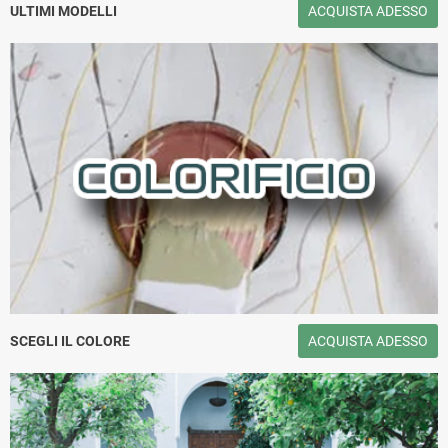
Moderno ed elegante Gambe: In
153.
ULTIMI MODELLI
ACQUISTA ADESSO
Panne
SCEGLI IL COLORE
ACQUISTA ADESSO