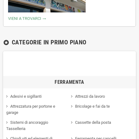
VIENI A TROVARCI
trending_flat
CATEGORIE IN PRIMO PIANO
stars
FERRAMENTA
Adesivi e sigillanti
Attrezzi da lavoro
Attrezzatura per portone e
Bricolage e fai da te
garage
Sistemi di ancoraggio
Cassette della posta
Tasselleria
Chiodi viti ed elementi di
Ferramenta per cancelli