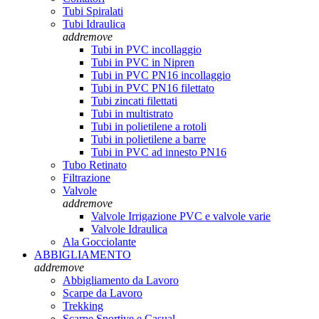
Tubi Spiralati
Tubi Idraulica
add
remove
Tubi in PVC incollaggio
Tubi in PVC in Nipren
Tubi in PVC PN16 incollaggio
Tubi in PVC PN16 filettato
Tubi zincati filettati
Tubi in multistrato
Tubi in polietilene a rotoli
Tubi in polietilene a barre
Tubi in PVC ad innesto PN16
Tubo Retinato
Filtrazione
Valvole
add
remove
Valvole Irrigazione PVC e valvole varie
Valvole Idraulica
Ala Gocciolante
ABBIGLIAMENTO
add
remove
Abbigliamento da Lavoro
Scarpe da Lavoro
Trekking
Scarpe Sportive e Casual