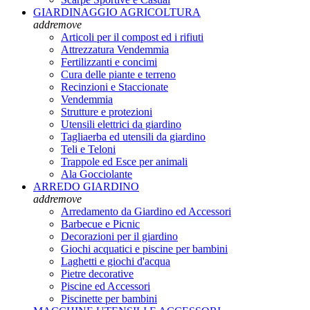
GIARDINAGGIO AGRICOLTURA
add
remove
Articoli per il compost ed i rifiuti
Attrezzatura Vendemmia
Fertilizzanti e concimi
Cura delle piante e terreno
Recinzioni e Staccionate
Vendemmia
Strutture e protezioni
Utensili elettrici da giardino
Tagliaerba ed utensili da giardino
Teli e Teloni
Trappole ed Esce per animali
Ala Gocciolante
ARREDO GIARDINO
add
remove
Arredamento da Giardino ed Accessori
Barbecue e Picnic
Decorazioni per il giardino
Giochi acquatici e piscine per bambini
Laghetti e giochi d'acqua
Pietre decorative
Piscine ed Accessori
Piscinette per bambini