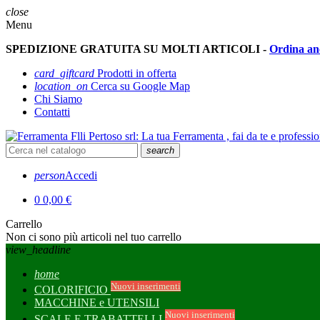
close
Menu
SPEDIZIONE GRATUITA SU MOLTI ARTICOLI -
Ordina an
card_giftcard
Prodotti in offerta
location_on
Cerca su Google Map
Chi Siamo
Contatti
search
person
Accedi
0
0,00 €
Carrello
Non ci sono più articoli nel tuo carrello
view_headline
home
Nuovi inserimenti
COLORIFICIO
MACCHINE e UTENSILI
Nuovi inserimenti
SCALE E TRABATTELLI