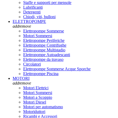
Staffe e supporti per mensole
Lubrificanti
Detergenti
Chiodi, viti, bulloni
ELETTROPOMPE
add
remove
Elettropompe Sommerse
Motori Sommersi
Elettropompe Periferiche
Elettropompe Centrifughe
Elettropompe Multistadio
Elettropompe Autoadescanti
Elettropompe da travaso
Circolatori
Elettropompe Sommerse Acque Sporche
Elettropompe Piscina
MOTORI
add
remove
Motori Elettrici
Motori Sommersi
Motori a Scoppio
Motori Diesel
Motori per automatismo
Motoriduttori
Ricambi e Accessori