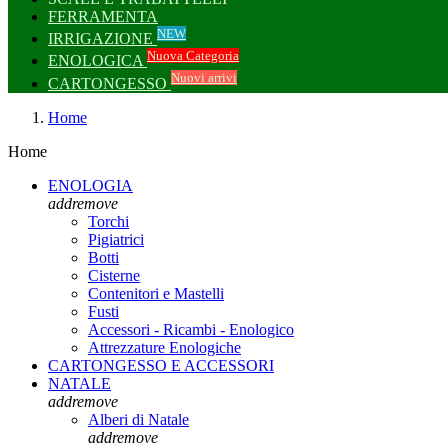
FERRAMENTA
NEW
IRRIGAZIONE
Nuova Categoria
ENOLOGICA
Nuovi arrivi
CARTONGESSO
Home
Home
ENOLOGIA
add
remove
Torchi
Pigiatrici
Botti
Cisterne
Contenitori e Mastelli
Fusti
Accessori - Ricambi - Enologico
Attrezzature Enologiche
CARTONGESSO E ACCESSORI
NATALE
add
remove
Alberi di Natale
add
remove