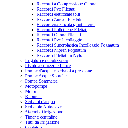
Raccordi a Compressione Ottone
Raccordi Pvc Filettati
Raccordi elettrosaldabili
Raccordi Zincati Filettati
Raccorderia zincata giunti sferici
Raccordi Polietilene Filettati
Raccordi Ottone Filettati
Raccordi Pvc Incollaggio
Raccordi Superplastica Incollaggio Fognatura
Raccordi Nipren Fognatura
Raccordi Filettati in Nylon
Irrigatori e nebulizzatori
Pistole a spruzzo e Lance
Pompe d'acqua e serbatoi a pressione
Pompe Acque Sporche
Pompe Sommerse
Motopompe
Motori
Rubinetti
Serbatoi d'acqua
Serbatoio Autoclave
Sistemi di irrigazione
Timer e centraline
Tubi da Irrigazione
Contatori