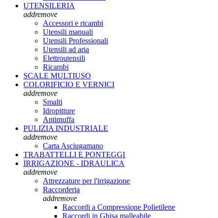
UTENSILERIA
add
remove
Accessori e ricambi
Utensili manuali
Utensili Professionali
Utensili ad aria
Elettroutensili
Ricambi
SCALE MULTIUSO
COLORIFICIO E VERNICI
add
remove
Smalti
Idropitture
Antimuffa
PULIZIA INDUSTRIALE
add
remove
Carta Asciugamano
TRABATTELLI E PONTEGGI
IRRIGAZIONE - IDRAULICA
add
remove
Attrezzature per l'irrigazione
Raccorderia
add
remove
Raccordi a Compressione Polietilene
Raccordi in Ghisa malleabile