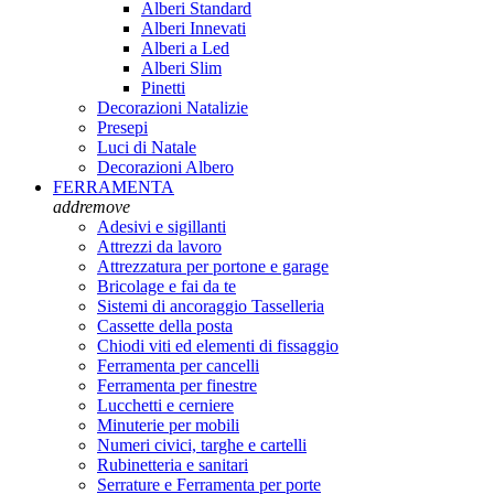
Alberi Standard
Alberi Innevati
Alberi a Led
Alberi Slim
Pinetti
Decorazioni Natalizie
Presepi
Luci di Natale
Decorazioni Albero
FERRAMENTA
add
remove
Adesivi e sigillanti
Attrezzi da lavoro
Attrezzatura per portone e garage
Bricolage e fai da te
Sistemi di ancoraggio Tasselleria
Cassette della posta
Chiodi viti ed elementi di fissaggio
Ferramenta per cancelli
Ferramenta per finestre
Lucchetti e cerniere
Minuterie per mobili
Numeri civici, targhe e cartelli
Rubinetteria e sanitari
Serrature e Ferramenta per porte