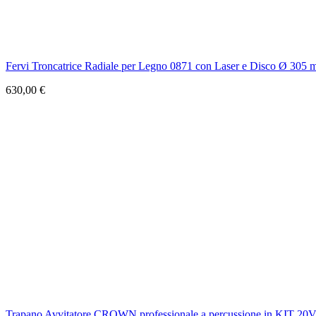
Fervi Troncatrice Radiale per Legno 0871 con Laser e Disco Ø 305
630,00 €
Trapano Avvitatore CROWN professionale a percussione in KIT 20