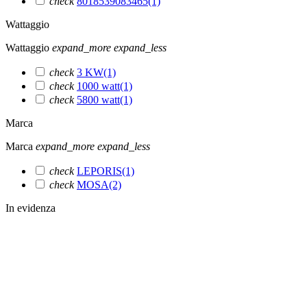
check
‎8018539083465
(1)
Wattaggio
Wattaggio
expand_more
expand_less
check
‎3 KW
(1)
check
‎1000 watt
(1)
check
‎5800 watt
(1)
Marca
Marca
expand_more
expand_less
check
LEPORIS
(1)
check
MOSA
(2)
In evidenza