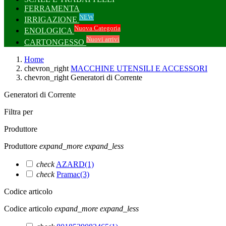
FERRAMENTA
NEW
IRRIGAZIONE
Nuova Categoria
ENOLOGICA
Nuovi arrivi
CARTONGESSO
Home
chevron_right
MACCHINE UTENSILI E ACCESSORI
chevron_right
Generatori di Corrente
Generatori di Corrente
Filtra per
Produttore
Produttore
expand_more
expand_less
check
‎AZARD
(1)
check
‎Pramac
(3)
Codice articolo
Codice articolo
expand_more
expand_less