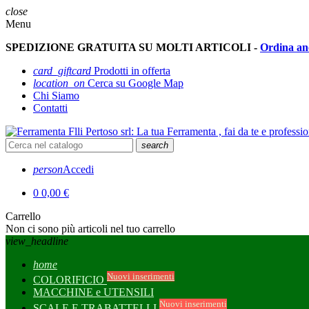
close
Menu
SPEDIZIONE GRATUITA SU MOLTI ARTICOLI -
Ordina an
card_giftcard
Prodotti in offerta
location_on
Cerca su Google Map
Chi Siamo
Contatti
search
person
Accedi
0
0,00 €
Carrello
Non ci sono più articoli nel tuo carrello
view_headline
home
Nuovi inserimenti
COLORIFICIO
MACCHINE e UTENSILI
Nuovi inserimenti
SCALE E TRABATTELLI