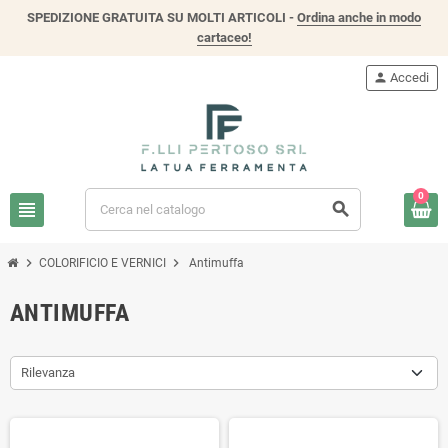
SPEDIZIONE GRATUITA SU MOLTI ARTICOLI -
Ordina anche in modo
cartaceo!
person
Accedi
0
view_headline
search
chevron_right
chevron_right
COLORIFICIO E VERNICI
Antimuffa
ANTIMUFFA
Rilevanza