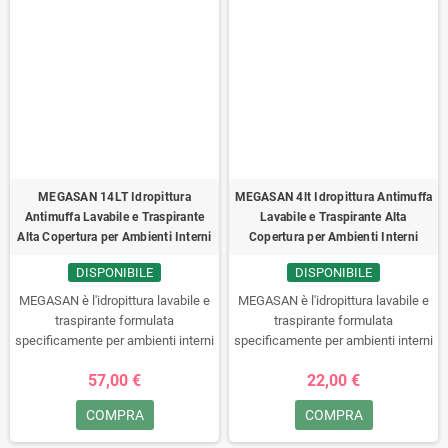
MEGASAN 14LT Idropittura
MEGASAN 4lt Idropittura Antimuffa
Antimuffa Lavabile e Traspirante
Lavabile e Traspirante Alta
Alta Copertura per Ambienti Interni
Copertura per Ambienti Interni
DISPONIBILE
DISPONIBILE
MEGASAN è l'idropittura lavabile e
MEGASAN è l'idropittura lavabile e
traspirante formulata
traspirante formulata
specificamente per ambienti interni
specificamente per ambienti interni
soggetti all'attacco di muffa e
soggetti all'attacco di muffa e
57,00 €
22,00 €
micro-organismi. Offre eccellenti
micro-organismi. Offre eccellenti
caratteristiche di copertura e
caratteristiche di copertura e
COMPRA
COMPRA
un'elevata traspirabilità, garantendo
un'elevata traspirabilità, garantendo
pareti sane e asciutte. Facile da
pareti sane e asciutte. Facile da