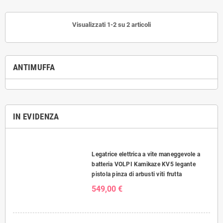
applicare a pennello o a rullo, è la
applicare a pennello o a rullo, è la
soluzione definitiva per un
soluzione definitiva per un
Visualizzati 1-2 su 2 articoli
ambiente domestico più salubre.
ambiente domestico più salubre.
La resa ottimale è di 12÷14 mq/lt.
La resa ottimale è di 12÷14 mq/lt.
ANTIMUFFA
IN EVIDENZA
Legatrice elettrica a vite maneggevole a
batteria VOLPI Kamikaze KV5 legante
pistola pinza di arbusti viti frutta
549,00 €