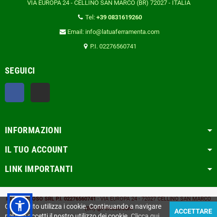
VIA EUROPA 24 - CELLINO SAN MARCO (BR) 72027 - ITALIA
Tel:
+39 0831619260
Email: info@latuaferramenta.com
P.I. 02276560741
SEGUICI
Facebook
TikTok
INFORMAZIONI
IL TUO ACCOUNT
LINK IMPORTANTI
F.LLI PERTOSO SRL
P.I. 02276560741
- VIA EUROPA 24 - 72027 CELLINO SAN MARCO
Questo sito utilizza i cookie. Continuando a navigare
(BR)
@Pertoso.com
ACCETTARE
nel sito accetti il nostro utilizzo dei cookie.
Clicca qui
.