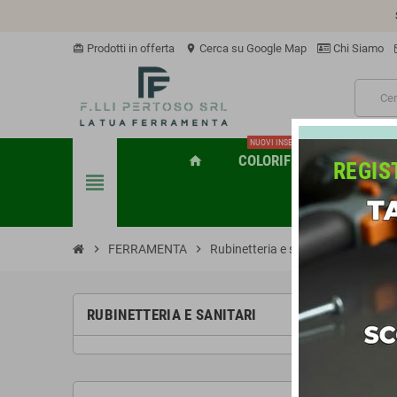
Prodotti in offerta
Cerca su Google Map
Chi Siamo
card_giftcard
location_on
NUOVI INSERIMENTI
COLORIFICIO
MACCHI
home
REGIS
view_headline
chevron_right
FERRAMENTA
chevron_right
Rubinetteria e sanitari
RUBINETTERIA E SANITARI