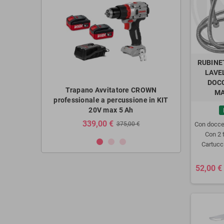
RUBINE
LAVE
DOCC
tore CROWN a
Trapano Avvitatore CROWN
Trapano Av
MA
8HMX brushless
professionale a percussione in KIT
batteria 20V 
ia 2Ah
20V max 5 Ah
b
€
339,00 €
2
375,00 €
Con doccet
Con 2 t
Cartucci
52,00 €