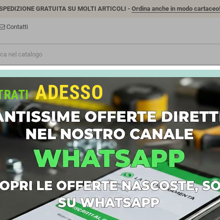
SPEDIZIONE GRATUITA SU MOLTI ARTICOLI -
Ordina anche in modo cartaceo
Contatti
NUOVI INSERIMENTI
ADESSO
NE E UTENSILI
SCALE E TRABATTELLI
FERRAMENTA
TRATI
NUOVI ARRIVI
CARTONGESSO