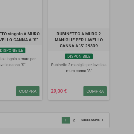
TO singolo A MURO
RUBINETTO A MURO 2
VELLO CANNA A "S"
MANIGLIE PER LAVELLO
CANNA A "S" 29339
DISPONIBILE
DISPONIBILE
to singolo a muro per
avello canna "S"
Rubinetto 2 maniglie per lavello a
muro canna "S"
29,00 €
COMPRA
COMPRA
1
2
navigate_next
SUCCESSIVO