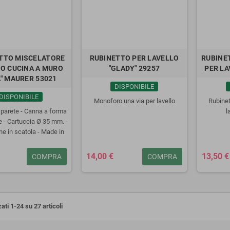
TTO MISCELATORE
RUBINETTO PER LAVELLO
RUBINET
O CUCINA A MURO
"GLADY" 29257
PER LA
A" MAURER 53021
DISPONIBILE
DISPONIBILE
Monoforo una via per lavello
Rubinet
 parete - Canna a forma
l
e - Cartuccia Ø 35 mm. -
e in scatola - Made in
Italy
14,00 €
13,50 €
COMPRA
COMPRA
ati 1-24 su 27 articoli