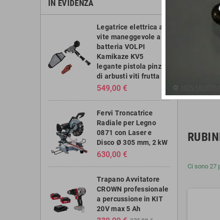
IN EVIDENZA
Legatrice elettrica a
vite maneggevole a
batteria VOLPI
Kamikaze KV5
legante pistola pinza
di arbusti viti frutta
549,00 €
NON MOSTRAR
Fervi Troncatrice
Radiale per Legno
0871 con Laser e
RUBIN
Disco Ø 305 mm, 2 kW
630,00 €
Ci sono 27 p
Trapano Avvitatore
CROWN professionale
a percussione in KIT
20V max 5 Ah