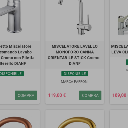
etto Miscelatore
MISCELATORE LAVELLO
MISCEL
comando Lavabo
MONOFORO CANNA
LEVA CL
 Cromo con Piletta
ORIENTABILE STICK Cromo -
lterello DIANF
DIANF
M
DISPONIBILE
DISPONIBILE
MARCA PAFFONI
119,00 €
189,00 
COMPRA
COMPRA