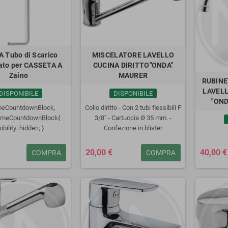
 Tubo di Scarico
MISCELATORE LAVELLO
to per CASSETA A
CUCINA DIRITTO"ONDA"
Zaino
MAURER
RUBINE
LAVELL
DISPONIBILE
DISPONIBILE
"OND
imeCountdownBlock,
Collo diritto - Con 2 tubi flessibili F
rimeCountdownBlock{
3/8" - Cartuccia Ø 35 mm. -
sibility: hidden; }
Confezione in blister
20,00 €
40,00 €
COMPRA
COMPRA