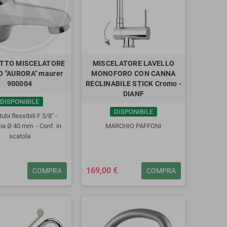
TTO MISCELATORE
MISCELATORE LAVELLO
 "AURORA" maurer
MONOFORO CON CANNA
900004
RECLINABILE STICK Cromo -
apano Avvitatore CROWN
DIANF
sionale a percussione in KIT
DISPONIBILE
20V max 5 Ah
DISPONIBILE
ubi flessibili F 3/8" -
339,00 €
375,00 €
ia Ø 40 mm. - Conf. in
MARCHIO PAFFONI
scatola
169,00 €
COMPRA
COMPRA