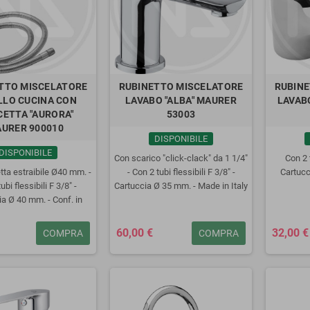
TTO MISCELATORE
RUBINETTO MISCELATORE
RUBINE
LLO CUCINA CON
LAVABO "ALBA" MAURER
LAVABO
ETTA "AURORA"
53003
vitatore CROWN a
kit Trapano Avvitatore CROWN a
Tr
URER 900010
solo corpo CT21091HX
batteria 20V CT21128HMX brushless
profes
DISPONIBILE
rushless
con 1 batteria 2Ah
DISPONIBILE
Con scarico "click-clack" da 1 1/4"
Con 2 t
10,00 €
159,00 €
ta estraibile Ø40 mm. -
- Con 2 tubi flessibili F 3/8" -
Cartucc
ubi flessibili F 3/8" -
Cartuccia Ø 35 mm. - Made in Italy
a Ø 40 mm. - Conf. in
- Cf. in scatola
scatola
60,00 €
32,00 €
COMPRA
COMPRA