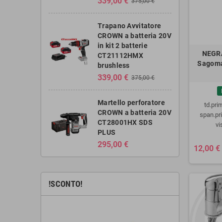
339,00 €
375,00 €
Trapano Avvitatore
CROWN a batteria 20V
in kit 2 batterie
NEGRA
CT21112HMX
Sagoma
brushless
339,00 €
375,00 €
Martello perforatore
td.pr
CROWN a batteria 20V
span.p
CT28001HX SDS
vi
PLUS
295,00 €
12,00 €
!SCONTO!