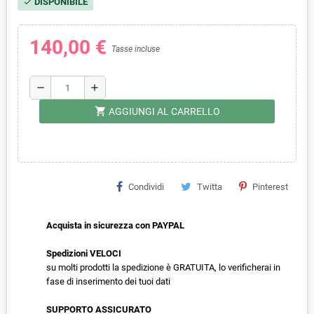
DISPONIBILE
check
140,00 €
Tasse incluse
remove
add
shopping_cart
AGGIUNGI AL CARRELLO
Condividi
Twitta
Pinterest
Acquista in sicurezza con PAYPAL
Spedizioni VELOCI
su molti prodotti la spedizione è GRATUITA, lo verificherai in
fase di inserimento dei tuoi dati
SUPPORTO ASSICURATO