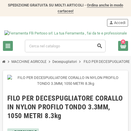
SPEDIZIONE GRATUITA SU MOLTI ARTICOLI -
Ordina anche in modo
cartaceo!
person
Accedi
0
view_headline
search
chevron_right
chevron_right
chevron_right
MACCHINE AGRICOLE
Decespugliatori
FILO PER DECESPUGLIATORE 
FILO PER DECESPUGLIATORE CORALLO
IN NYLON PROFILO TONDO 3.3MM,
1050 METRI 8.3kg