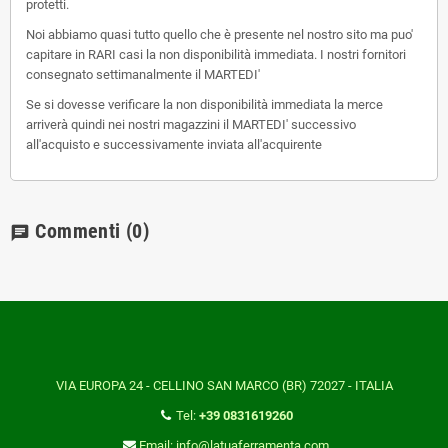
protetti.
Noi abbiamo quasi tutto quello che è presente nel nostro sito ma puo'
capitare in RARI casi la non disponibilità immediata. I nostri fornitori
consegnato settimanalmente il MARTEDI'
Se si dovesse verificare la non disponibilità immediata la merce
arriverà quindi nei nostri magazzini il MARTEDI' successivo
all'acquisto e successivamente inviata all'acquirente
Commenti
(0)
chat
VIA EUROPA 24 - CELLINO SAN MARCO (BR) 72027 - ITALIA
Tel:
+39 0831619260
Email: info@latuaferramenta.com