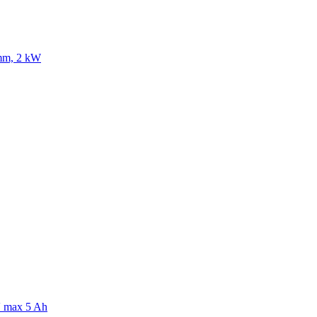
 mm, 2 kW
V max 5 Ah