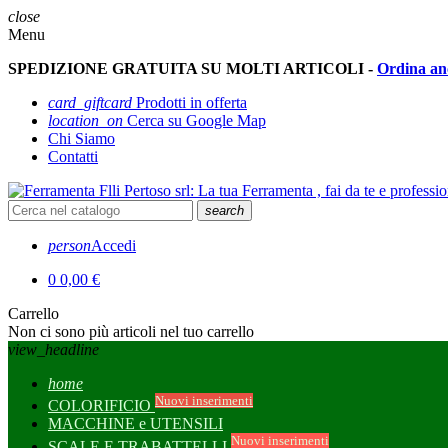
close
Menu
SPEDIZIONE GRATUITA SU MOLTI ARTICOLI -
Ordina an
card_giftcard
Prodotti in offerta
location_on
Cerca su Google Map
Chi Siamo
Contatti
search
person
Accedi
0
0,00 €
Carrello
Non ci sono più articoli nel tuo carrello
view_headline
home
Nuovi inserimenti
COLORIFICIO
MACCHINE e UTENSILI
Nuovi inserimenti
SCALE E TRABATTELLI