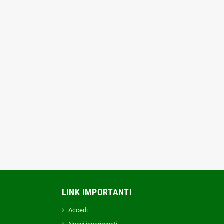
apano Avvitatore CROWN
sionale a percussione in KIT
20V max 5 Ah
339,00 €
375,00 €
LINK IMPORTANTI
i
Accedi