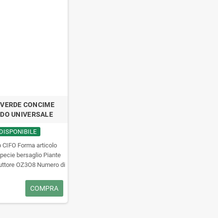
VERDE CONCIME
IDO UNIVERSALE
DISPONIBILE
 CIFO Forma articolo
pecie bersaglio Piante
uttore OZ3O8 Numero di
1 Nutrimento Universale,
 equilibrato per tutte le
COMPRA
 Granverde concime
sale è ideale per la
ione di tutte le piante