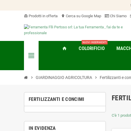
Prodotti in offerta
Cerca su Google Map
Chi Siamo
card_giftcard
location_on
NUOVI INSERIMENTI
COLORIFICIO
MACCHI
home
view_headline
chevron_right
GIARDINAGGIO AGRICOLTURA
chevron_right
Fertilizzanti e co
FERTI
FERTILIZZANTI E CONCIMI
C'è 1 prodot
IN EVIDENZA