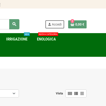
!
0
search
person
Accedi
0,00 €
NEW
NUOVA CATEGORIA
IRRIGAZIONE
ENOLOGICA
view_comfy
view_list
view_headline
Vista