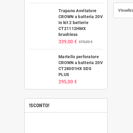
verdi, da f
con micro
Visualizz
Trapano Avvitatore
piante 
CROWN a batteria 20V
formaz
in kit 2 batterie
germogli, 
CT21112HMX
un’abb
brushless
co
339,00 €
375,00 €
Martello perforatore
CROWN a batteria 20V
CT28001HX SDS
PLUS
295,00 €
!SCONTO!