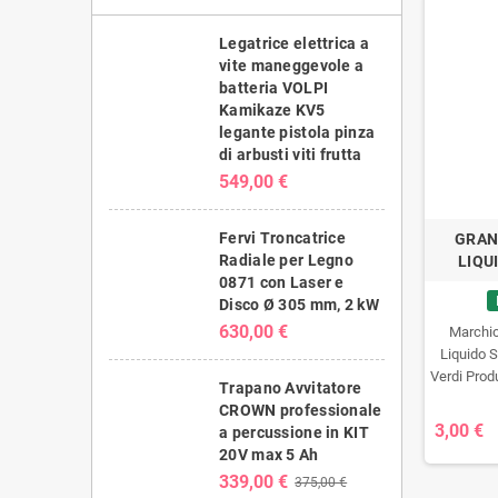
Legatrice elettrica a
vite maneggevole a
batteria VOLPI
Kamikaze KV5
legante pistola pinza
di arbusti viti frutta
549,00 €
Fervi Troncatrice
GRAN
Radiale per Legno
LIQU
0871 con Laser e
Disco Ø 305 mm, 2 kW
630,00 €
Marchio
Liquido S
Verdi Prod
Trapano Avvitatore
articoli 
CROWN professionale
completo ed
3,00 €
a percussione in KIT
piante
20V max 5 Ah
univer
339,00 €
375,00 €
concimaz