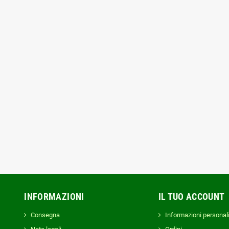
vitatore CROWN a
kit Trapano Avvitatore CROWN a
Tr
solo corpo CT21091HX
batteria 20V CT21128HMX brushless
profes
rushless
con 1 batteria 2Ah
10,00 €
159,00 €
INFORMAZIONI
IL TUO ACCOUNT
Consegna
Informazioni personal