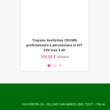
tore CROWN a
Trapano Avvitatore CROWN
Trapano Av
8HMX brushless
professionale a percussione in KIT
batteria 20V 
ia 2Ah
20V max 5 Ah
b
€
339,00 €
2
375,00 €
VIA EUROPA 24 - CELLINO SAN MARCO (BR) 72027 - ITALIA