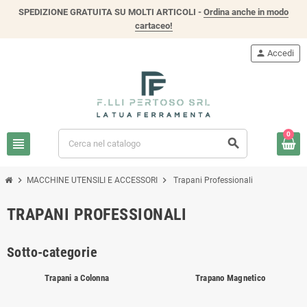
SPEDIZIONE GRATUITA SU MOLTI ARTICOLI -
Ordina anche in modo
cartaceo!
person
Accedi
0
view_headline
search
chevron_right
chevron_right
MACCHINE UTENSILI E ACCESSORI
Trapani Professionali
TRAPANI PROFESSIONALI
Sotto-categorie
Trapani a Colonna
Trapano Magnetico