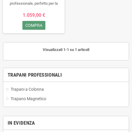
professionale, perfetto per la
demolizione di cemento e
1.059,00 €
calcestruzzo. Dotato di tecnologia
antivibrazione (AVT), soft start e
COMPRA
controllo della velocità variabile,
garantisce comfort e prestazioni
elevate. Il mandrino scorrevole one-
touch semplifica il cambio della
Visualizzati 1-1 su 1 articoli
punta, mentre la spia LED avvisa
quando è necessaria la
sostituzione delle spazzole di
carbonio.
TRAPANI PROFESSIONALI
Trapani a Colonna
Trapano Magnetico
IN EVIDENZA