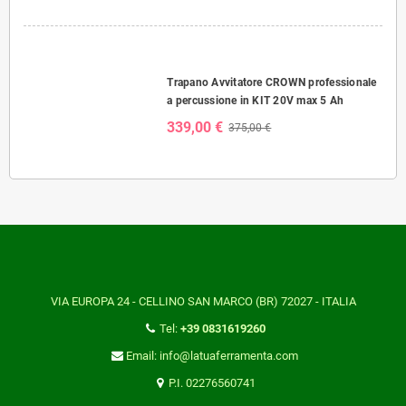
Trapano Avvitatore CROWN professionale
a percussione in KIT 20V max 5 Ah
339,00 €
375,00 €
VIA EUROPA 24 - CELLINO SAN MARCO (BR) 72027 - ITALIA
Tel:
+39 0831619260
Email: info@latuaferramenta.com
P.I. 02276560741