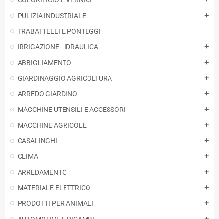
PULIZIA INDUSTRIALE
add
TRABATTELLI E PONTEGGI
IRRIGAZIONE - IDRAULICA
add
ABBIGLIAMENTO
add
GIARDINAGGIO AGRICOLTURA
add
ARREDO GIARDINO
add
MACCHINE UTENSILI E ACCESSORI
add
MACCHINE AGRICOLE
add
CASALINGHI
add
CLIMA
add
ARREDAMENTO
add
MATERIALE ELETTRICO
add
PRODOTTI PER ANIMALI
add
AUTOMOTIVE E RICAMBI
add