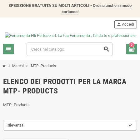
SPEDIZIONE GRATUITA SU MOLTI ARTICOLI -
Ordina anche in modo
cartaceo!
person
Accedi
0
view_headline
search
chevron_right
chevron_right
Marchi
MTP- Products
ELENCO DEI PRODOTTI PER LA MARCA
MTP- PRODUCTS
MTP- Products
Rilevanza