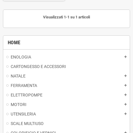
Visualizzati 1-1 su 1 articoli
HOME
ENOLOGIA
add
CARTONGESSO E ACCESSORI
NATALE
add
FERRAMENTA
add
ELETTROPOMPE
add
MOTORI
add
UTENSILERIA
add
SCALE MULTIUSO
COLORIFICIO E VERNICI
add