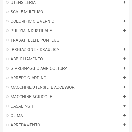
UTENSILERIA
add
SCALE MULTIUSO
COLORIFICIO E VERNICI
add
PULIZIA INDUSTRIALE
add
TRABATTELLI E PONTEGGI
IRRIGAZIONE - IDRAULICA
add
ABBIGLIAMENTO
add
GIARDINAGGIO AGRICOLTURA
add
ARREDO GIARDINO
add
MACCHINE UTENSILI E ACCESSORI
add
MACCHINE AGRICOLE
add
CASALINGHI
add
CLIMA
add
ARREDAMENTO
add