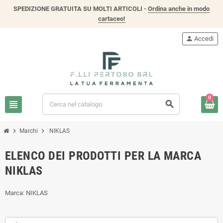
SPEDIZIONE GRATUITA SU MOLTI ARTICOLI -
Ordina anche in modo
cartaceo!
person
Accedi
0
view_headline
search
chevron_right
chevron_right
Marchi
NIKLAS
ELENCO DEI PRODOTTI PER LA MARCA
NIKLAS
Marca: NIKLAS