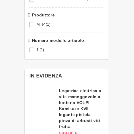
Produttore
‎MTP
(1)
Numero modello articolo
‎1
(1)
IN EVIDENZA
Legatrice elettrica a
vite maneggevole a
batteria VOLPI
Kamikaze KV5
legante pistola
pinza di arbusti viti
frutta
549,00 €