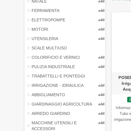
NATALE
add
FERRAMENTA
add
ELETTROPOMPE
add
MOTORI
add
UTENSILERIA
add
SCALE MULTIUSO
COLORIFICIO E VERNICI
add
PULIZIA INDUSTRIALE
add
TRABATTELLI E PONTEGGI
POSEI
Irri
IRRIGAZIONE - IDRAULICA
add
Acq
ABBIGLIAMENTO
add
GIARDINAGGIO AGRICOLTURA
add
Informazi
ARREDO GIARDINO
add
Tubo i
irrigazion
MACCHINE UTENSILI E
add
al passagg
ACCESSORI