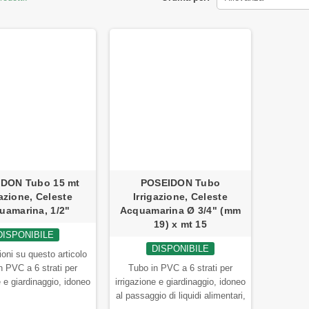
DON Tubo 15 mt
POSEIDON Tubo
gazione, Celeste
Irrigazione, Celeste
uamarina, 1/2"
Acquamarina Ø 3/4" (mm
19) x mt 15
DISPONIBILE
DISPONIBILE
oni su questo articolo
n PVC a 6 strati per
Tubo in PVC a 6 strati per
e e giardinaggio, idoneo
irrigazione e giardinaggio, idoneo
io di liquidi alimentari,
al passaggio di liquidi alimentari,