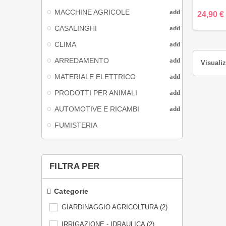
Ø 1/2" (m
in Italy 
MACCHINE AGRICOLE
add
24,90 €
con filato
CASALINGHI
add
da metalli 
UV. Col
CLIMA
add
esterno
ARREDAMENTO
add
Antirtorsi
Visualiz
maneg
MATERIALE ELETTRICO
add
Pressio
ATTENZ
PRODOTTI PER ANIMALI
add
RISPE
AUTOMOTIVE E RICAMBI
add
FUMISTERIA
FILTRA PER
Categorie
GIARDINAGGIO AGRICOLTURA
(2)
IRRIGAZIONE - IDRAULICA
(2)