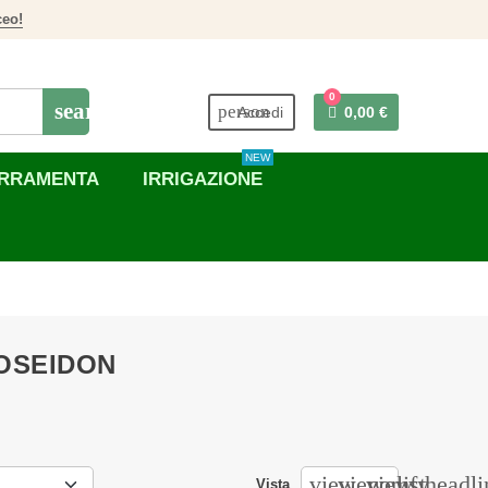
ceo!
0
search
person
Accedi
0,00 €
NEW
RRAMENTA
IRRIGAZIONE
POSEIDON
view_comfy
view_list
view_headli
Vista