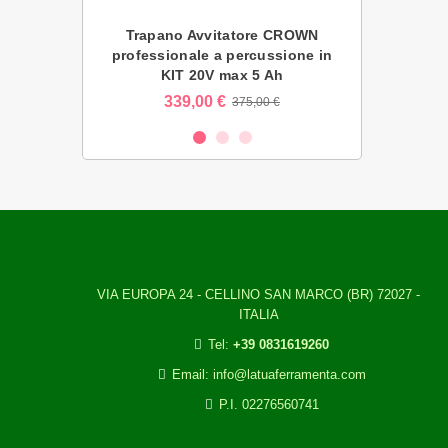
tore CROWN a
Trapano Avvitatore CROWN
Trapano Av
T21128HMX
professionale a percussione in
batteria
atteria 2Ah
KIT 20V max 5 Ah
CT2109
€
339,00 €
2
375,00 €
VIA EUROPA 24 - CELLINO SAN MARCO (BR) 72027 -
ITALIA
Tel:
+39 0831619260
Email: info@latuaferramenta.com
P.I. 02276560741