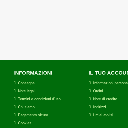
vitatore CROWN a
kit Trapano Avvitatore CROWN a
Tra
 20V solo corpo
batteria 20V CT21128HMX
profe
1HX brushless
brushless con 1 batteria 2Ah
10,00 €
159,00 €
INFORMAZIONI
IL TUO ACCOU
Consegna
Informazioni personal
Note legali
Ordini
Termini e condizioni d'uso
Note di credito
Chi siamo
Indirizzi
Pagamento sicuro
I miei avvisi
Cookies