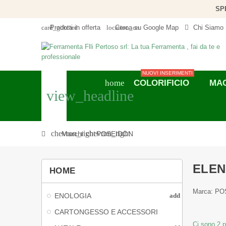
SP
card_giftcard
location_on
Prodotti in offerta
Cerca su Google Map
Chi Siamo
NUOVI INSERIMENTI
COLORIFICIO
MAC
home
view_headline
chevron_right
chevron_right
Marchi
POSEIDON
ELEN
HOME
Marca: P
ENOLOGIA
add
CARTONGESSO E ACCESSORI
Ci sono 2 p