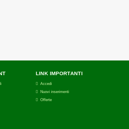
pano Avvitatore CROWN
ssionale a percussione in
KIT 20V max 5 Ah
339,00 €
375,00 €
NT
LINK IMPORTANTI
i
Accedi
Nuovi inserimenti
Offerte