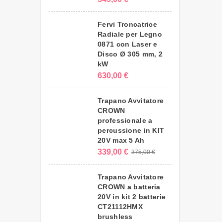
Fervi Troncatrice
Radiale per Legno
0871 con Laser e
Disco Ø 305 mm, 2
kW
630,00 €
Trapano Avvitatore
CROWN
professionale a
percussione in KIT
20V max 5 Ah
339,00 €
375,00 €
Trapano Avvitatore
CROWN a batteria
20V in kit 2 batterie
CT21112HMX
brushless