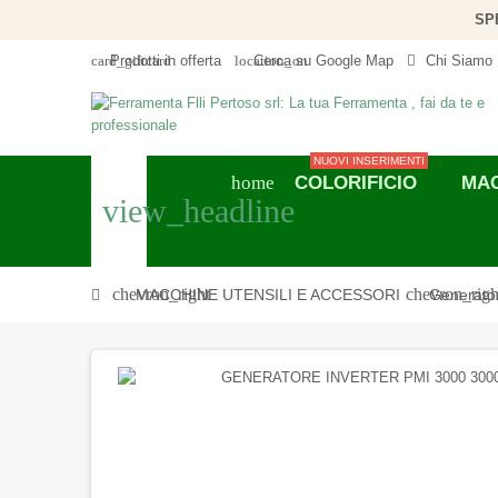
SP
card_giftcard
location_on
Prodotti in offerta
Cerca su Google Map
Chi Siamo
NUOVI INSERIMENTI
COLORIFICIO
MAC
home
view_headline
chevron_right
chevron_righ
MACCHINE UTENSILI E ACCESSORI
Generator