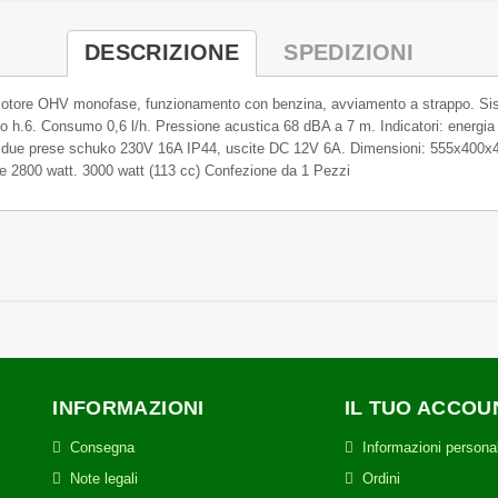
DESCRIZIONE
SPEDIZIONI
V monofase, funzionamento con benzina, avviamento a strappo. Sistema 
rico h.6. Consumo 0,6 l/h. Pressione acustica 68 dBA a 7 m. Indicatori: energia 
on due prese schuko 230V 16A IP44, uscite DC 12V 6A. Dimensioni: 555x400x
le 2800 watt. 3000 watt (113 cc) Confezione da 1 Pezzi
INFORMAZIONI
IL TUO ACCOU
Consegna
Informazioni personal
Note legali
Ordini