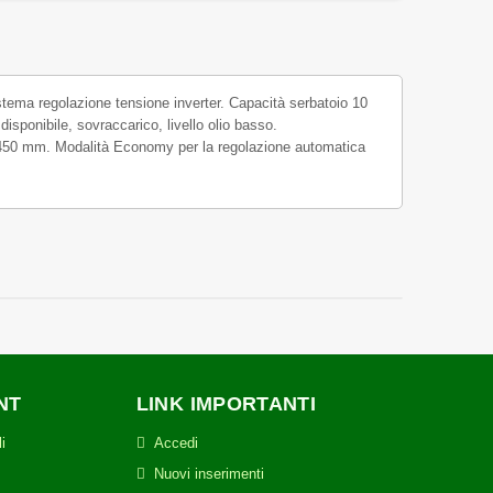
regolazione tensione inverter. Capacità serbatoio 10
disponibile, sovraccarico, livello olio basso.
450 mm. Modalità Economy per la regolazione automatica
NT
LINK IMPORTANTI
i
Accedi
Nuovi inserimenti