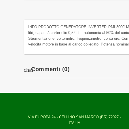
INFO PRODOTTO GENERATORE INVERTER 'PMI 3000' Motore OH
litri, capacità carter olio 0,52 litri, autonomia al 50% del ca
Strumentazione: voltometro, frequenzimetro, conta ore. C
velocità motore in base al carico collegato. Potenza nomina
Commenti
(0)
chat
VIA EUROPA 24 - CELLINO SAN MARCO (BR) 72027 -
ITALIA