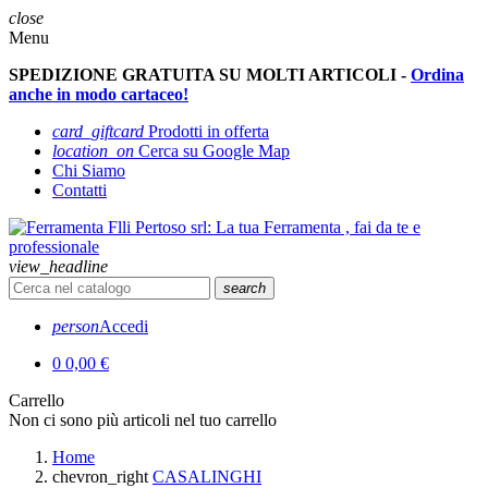
close
Menu
SPEDIZIONE GRATUITA SU MOLTI ARTICOLI -
Ordina
anche in modo cartaceo!
card_giftcard
Prodotti in offerta
location_on
Cerca su Google Map
Chi Siamo
Contatti
view_headline
search
person
Accedi
0
0,00 €
Carrello
Non ci sono più articoli nel tuo carrello
Home
chevron_right
CASALINGHI