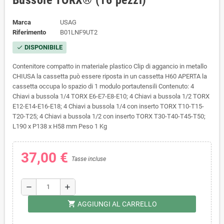
Bussole TORX® (16 pezzi)
Marca
USAG
Riferimento
B01LNF9UT2
DISPONIBILE
check
Contenitore compatto in materiale plastico Clip di aggancio in metallo
CHIUSA la cassetta può essere riposta in un cassetta H60 APERTA la
cassetta occupa lo spazio di 1 modulo portautensili Contenuto: 4
Chiavi a bussola 1/4 TORX E6-E7-E8-E10; 4 Chiavi a bussola 1/2 TORX
E12-E14-E16-E18; 4 Chiavi a bussola 1/4 con inserto TORX T10-T15-
T20-T25; 4 Chiavi a bussola 1/2 con inserto TORX T30-T40-T45-T50;
L190 x P138 x H58 mm Peso 1 Kg
37,00 €
Tasse incluse
remove
add
shopping_cart
AGGIUNGI AL CARRELLO