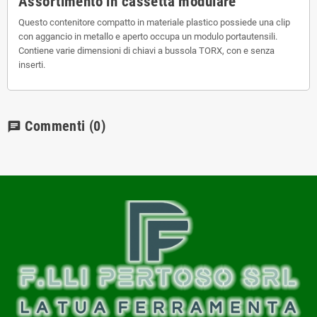
Assortimento in cassetta modulare
Questo contenitore compatto in materiale plastico possiede una clip
con aggancio in metallo e aperto occupa un modulo portautensili.
Contiene varie dimensioni di chiavi a bussola TORX, con e senza
inserti.
Commenti
(0)
chat