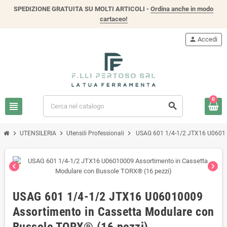
SPEDIZIONE GRATUITA SU MOLTI ARTICOLI -
Ordina anche in modo
cartaceo!
person
Accedi
0
view_headline
search
chevron_right
chevron_right
chevron_right
UTENSILERIA
Utensili Professionali
USAG 601 1/4-1/2 JTX16 U060100
chevron_left
chevron_right
USAG 601 1/4-1/2 JTX16 U06010009
Assortimento in Cassetta Modulare con