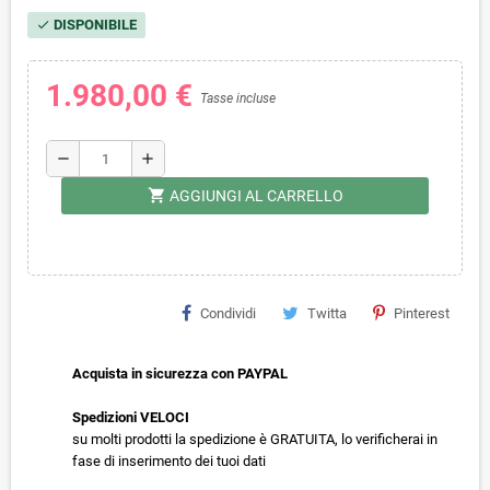
DISPONIBILE
check
1.980,00 €
Tasse incluse
remove
add
shopping_cart
AGGIUNGI AL CARRELLO
Condividi
Twitta
Pinterest
Acquista in sicurezza con PAYPAL
Spedizioni VELOCI
su molti prodotti la spedizione è GRATUITA, lo verificherai in
fase di inserimento dei tuoi dati