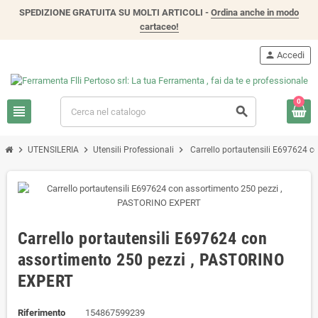
SPEDIZIONE GRATUITA SU MOLTI ARTICOLI -
Ordina anche in modo
cartaceo!
person
Accedi
0
view_headline
search
chevron_right
chevron_right
chevron_right
UTENSILERIA
Utensili Professionali
Carrello portautensili E697624 
Carrello portautensili E697624 con
assortimento 250 pezzi , PASTORINO
EXPERT
Riferimento
154867599239