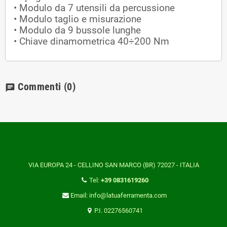
• Modulo da 7 utensili da percussione
• Modulo taglio e misurazione
• Modulo da 9 bussole lunghe
• Chiave dinamometrica 40÷200 Nm
Commenti
(0)
chat
VIA EUROPA 24 - CELLINO SAN MARCO (BR) 72027 - ITALIA
Tel:
+39 0831619260
Email: info@latuaferramenta.com
P.I. 02276560741