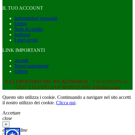
IL TUO ACCOUNT
Informazioni personali
Ordini
Note di credito
Indirizzi
I miei avvisi
LINK IMPORTANTI
Accedi
Nuovi inserimenti
Offerte
F.LLI PERTOSO SRL
P.I. 02276560741
- VIA EUROPA 24 -
72027 CELLINO SAN MARCO (BR)
@Pertoso.com
Questo sito utilizza i cookie. Continuando a navigare nel sito accetti
il nostro utilizzo dei cookie.
Clicca qui
.
Accettare
close
×
error_outline