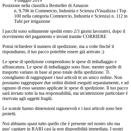
9 maggio 2019
Posizione nella classifica Bestseller di Amazon
n. 9,706 in Commercio, Industria e Scienza (Visualizza i Top
100 nella categoria Commercio, Industria e Scienza) n. 112 in
Tubi per irrigazione
I pacchi sono solitamente spediti entro 2/3 giorni lavorativi, dopo il
ricevimento del pagamento e inviati tramite CORRIERE
Potrai richiedere il numero di spedizione, ma a volte finchè ti
rispondiamo, il tuo pacco potrebbe essere già arrivato ;)
Le spese di spedizione comprendono le spese di imballaggio e
affrancatura. Le spese di imballaggio sono fisse, mentre quelle di
trasporto variano in base al peso totale della spedizione. Ti
consigliamo di raggruppare i tuoi articoli in un unico ordine. Non
possiamo raggruppare due ordini distinti eseguiti separatamente, e ad
ognuno di esso saranno applicate le spese di spedizione. Il tuo pacco
sarà inviato sotto la tua responsabilità, ma un'attenzione particolare è
riservata agli oggetti fragili.
Le scatole hanno dimensioni ragionevoli e i tuoi articoli sono ben
protetti.
Noi abbiamo quasi tutto quello che è presente nel nostro sito ma
puo' capitare in RARI casi la non disponibilità immediata. I nostri