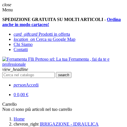
close
Menu
SPEDIZIONE GRATUITA SU MOLTI ARTICOLI -
Ordina
anche in modo cartaceo!
card_giftcard
Prodotti in offerta
location_on
Cerca su Google Map
Chi Siamo
Contatti
view_headline
search
person
Accedi
0
0,00 €
Carrello
Non ci sono più articoli nel tuo carrello
Home
chevron_right
IRRIGAZIONE - IDRAULICA