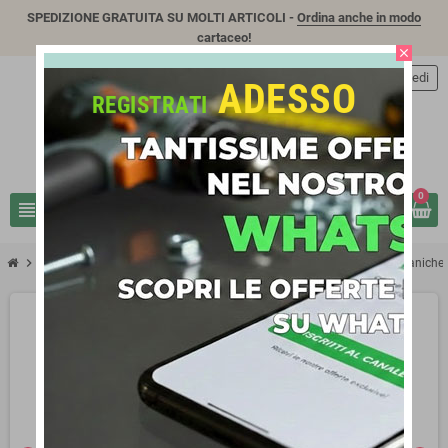
SPEDIZIONE GRATUITA SU MOLTI ARTICOLI -
Ordina anche in modo
cartaceo!
close
person
Accedi
ADESSO
REGISTRATI
0
view_headline
search
chevron_right
chevron_right
chevron_right
IRRIGAZIONE - IDRAULICA
Tubi da Irrigazione
Plastic Puglia Manichet