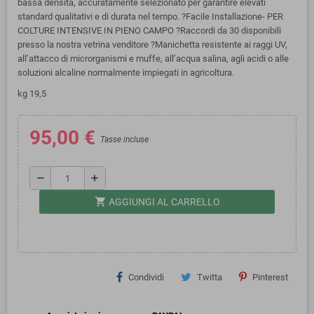
bassa densità, accuratamente selezionato per garantire elevati
standard qualitativi e di durata nel tempo. ?Facile Installazione- PER
COLTURE INTENSIVE IN PIENO CAMPO ?Raccordi da 30 disponibili
presso la nostra vetrina venditore ?Manichetta resistente ai raggi UV,
all’attacco di microrganismi e muffe, all’acqua salina, agli acidi o alle
soluzioni alcaline normalmente impiegati in agricoltura.
kg 19,5
95,00 €
Tasse incluse
remove
add
shopping_cart
AGGIUNGI AL CARRELLO
Condividi
Twitta
Pinterest