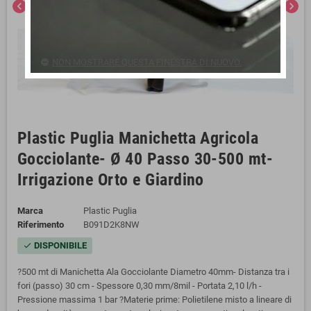
chevron_left
chevron_right
NON MOSTRARE QUESTA FINESTRA DI NUOVO.
Plastic Puglia Manichetta Agricola
Gocciolante- Ø 40 Passo 30-500 mt-
Irrigazione Orto e Giardino
Marca
Plastic Puglia
Riferimento
B091D2K8NW
DISPONIBILE
check
?500 mt di Manichetta Ala Gocciolante Diametro 40mm- Distanza tra i
fori (passo) 30 cm - Spessore 0,30 mm/8mil - Portata 2,10 l/h -
Pressione massima 1 bar ?Materie prime: Polietilene misto a lineare di