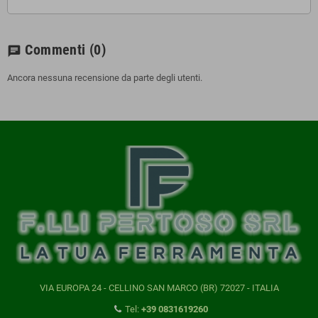
Commenti
(0)
chat
Ancora nessuna recensione da parte degli utenti.
VIA EUROPA 24 - CELLINO SAN MARCO (BR) 72027 - ITALIA
Tel:
+39 0831619260