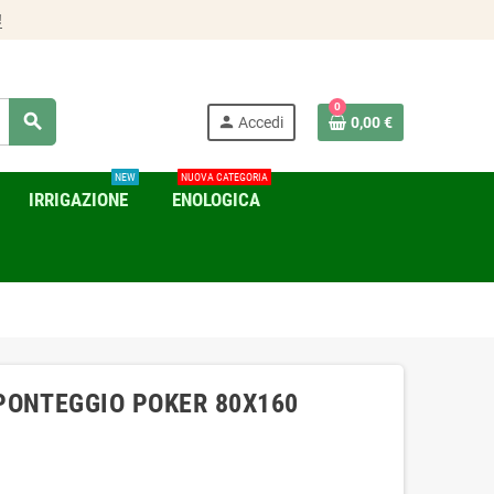
!
0
search
person
Accedi
0,00 €
NEW
NUOVA CATEGORIA
IRRIGAZIONE
ENOLOGICA
PONTEGGIO POKER 80X160