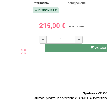
Riferimento
camppoker80
DISPONIBILE
check
215,00 €
Tasse incluse
remove
add
shopping_cart
AGGIUN
zoom_out_map
Spedizioni VELOC
su molti prodotti la spedizione è GRATUITA, lo verifiche