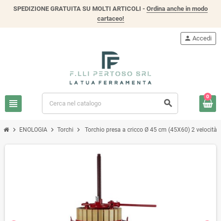
SPEDIZIONE GRATUITA SU MOLTI ARTICOLI -
Ordina anche in modo
cartaceo!
person
Accedi
0
view_headline
search
chevron_right
chevron_right
chevron_right
ENOLOGIA
Torchi
Torchio presa a cricco Ø 45 cm (45X60) 2 velocità p