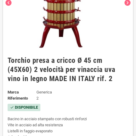
chevron_left
chevron_right
Torchio presa a cricco Ø 45 cm
(45X60) 2 velocità per vinaccia uva
vino in legno MADE IN ITALY rif. 2
Marca
Generica
Riferimento
2
DISPONIBILE
check
Bacino in acciaio stampato con robusti rinforzi
Vite in acciaio ad alta resistenza
Listelli in faggio evaporato