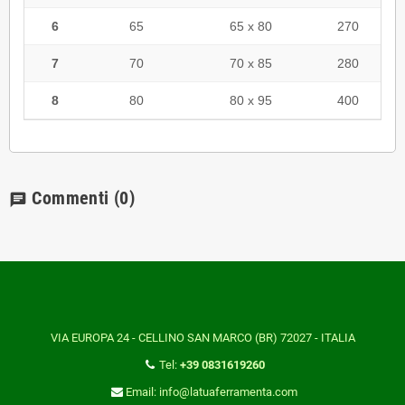
6
65
65 x 80
270
7
70
70 x 85
280
8
80
80 x 95
400
Commenti
(0)
chat
VIA EUROPA 24 - CELLINO SAN MARCO (BR) 72027 - ITALIA
Tel:
+39 0831619260
Email: info@latuaferramenta.com