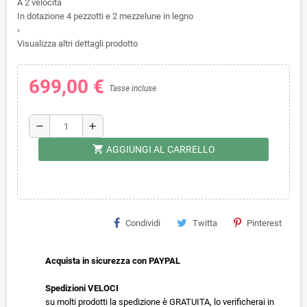
A 2 velocità
In dotazione 4 pezzotti e 2 mezzelune in legno
›
Visualizza altri dettagli prodotto
699,00 €
Tasse incluse
remove
add
shopping_cart
AGGIUNGI AL CARRELLO
Condividi
Twitta
Pinterest
Acquista in sicurezza con PAYPAL
Spedizioni VELOCI
su molti prodotti la spedizione è GRATUITA, lo verificherai in