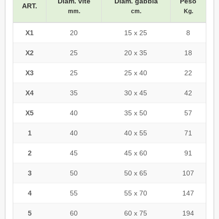
Diam. vite
Diam. gabbia
Peso
ART.
mm.
cm.
Kg.
X1
20
15 x 25
8
X2
25
20 x 35
18
X3
25
25 x 40
22
X4
35
30 x 45
42
X5
40
35 x 50
57
1
40
40 x 55
71
2
45
45 x 60
91
3
50
50 x 65
107
4
55
55 x 70
147
5
60
60 x 75
194