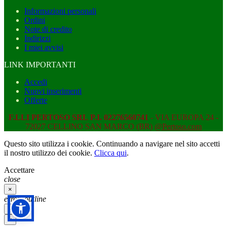
Informazioni personali
Ordini
Note di credito
Indirizzi
I miei avvisi
LINK IMPORTANTI
Accedi
Nuovi inserimenti
Offerte
F.LLI PERTOSO SRL
P.I. 02276560741
- VIA EUROPA 24 -
72027 CELLINO SAN MARCO (BR)
@Pertoso.com
Questo sito utilizza i cookie. Continuando a navigare nel sito accetti
il nostro utilizzo dei cookie.
Clicca qui
.
Accettare
close
×
error_outline
×
×