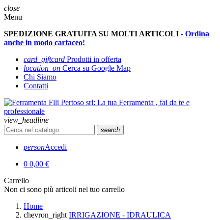
close
Menu
SPEDIZIONE GRATUITA SU MOLTI ARTICOLI -
Ordina
anche in modo cartaceo!
card_giftcard
Prodotti in offerta
location_on
Cerca su Google Map
Chi Siamo
Contatti
view_headline
search
person
Accedi
0
0,00 €
Carrello
Non ci sono più articoli nel tuo carrello
Home
chevron_right
IRRIGAZIONE - IDRAULICA