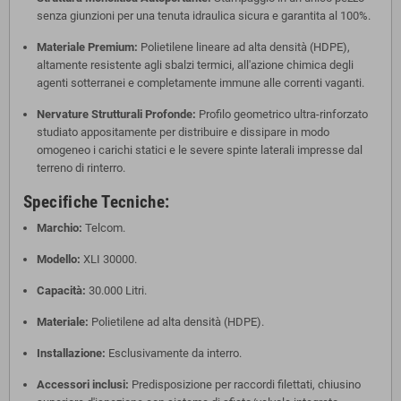
senza giunzioni per una tenuta idraulica sicura e garantita al 100%.
Materiale Premium:
Polietilene lineare ad alta densità (HDPE),
altamente resistente agli sbalzi termici, all'azione chimica degli
agenti sotterranei e completamente immune alle correnti vaganti.
Nervature Strutturali Profonde:
Profilo geometrico ultra-rinforzato
studiato appositamente per distribuire e dissipare in modo
omogeneo i carichi statici e le severe spinte laterali impresse dal
terreno di rinterro.
Specifiche Tecniche:
Marchio:
Telcom.
Modello:
XLI 30000.
Capacità:
30.000 Litri.
Materiale:
Polietilene ad alta densità (HDPE).
Installazione:
Esclusivamente da interro.
Accessori inclusi:
Predisposizione per raccordi filettati, chiusino