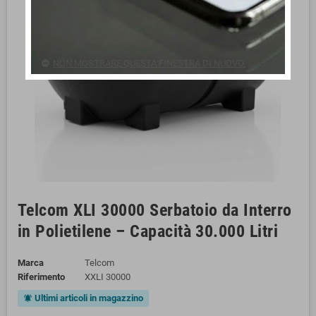
NON MOSTRARE QUESTA FINESTRA DI NUOVO.
Telcom XLI 30000 Serbatoio da Interro
in Polietilene – Capacità 30.000 Litri
Marca
Telcom
Riferimento
XXLI 30000
Ultimi articoli in magazzino
notifications_active