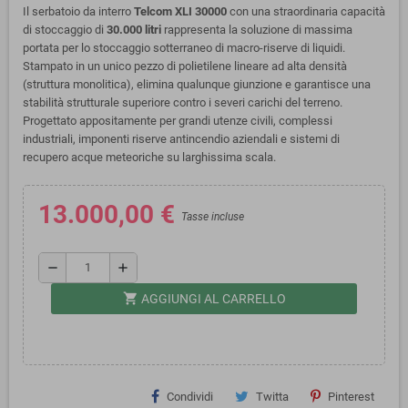
Il serbatoio da interro
Telcom XLI 30000
con una straordinaria capacità
di stoccaggio di
30.000 litri
rappresenta la soluzione di massima
portata per lo stoccaggio sotterraneo di macro-riserve di liquidi.
Stampato in un unico pezzo di polietilene lineare ad alta densità
(struttura monolitica), elimina qualunque giunzione e garantisce una
stabilità strutturale superiore contro i severi carichi del terreno.
Progettato appositamente per grandi utenze civili, complessi
industriali, imponenti riserve antincendio aziendali e sistemi di
recupero acque meteoriche su larghissima scala.
13.000,00 €
Tasse incluse
remove
add
shopping_cart
AGGIUNGI AL CARRELLO
Condividi
Twitta
Pinterest