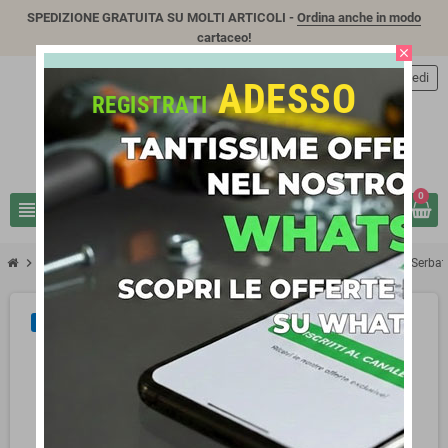
SPEDIZIONE GRATUITA SU MOLTI ARTICOLI -
Ordina anche in modo
cartaceo!
close
person
Accedi
ADESSO
REGISTRATI
0
view_headline
search
chevron_right
chevron_right
chevron_right
IRRIGAZIONE - IDRAULICA
Serbatoi d'acqua
Telcom XLI 30000 Serbatoi
NUOVO ARRIVO