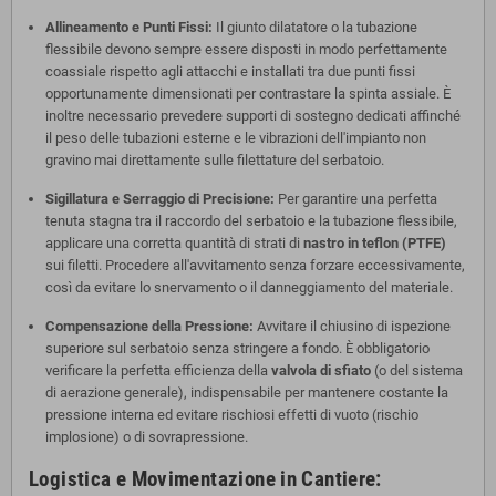
Allineamento e Punti Fissi:
Il giunto dilatatore o la tubazione
flessibile devono sempre essere disposti in modo perfettamente
coassiale rispetto agli attacchi e installati tra due punti fissi
opportunamente dimensionati per contrastare la spinta assiale. È
inoltre necessario prevedere supporti di sostegno dedicati affinché
il peso delle tubazioni esterne e le vibrazioni dell'impianto non
gravino mai direttamente sulle filettature del serbatoio.
Sigillatura e Serraggio di Precisione:
Per garantire una perfetta
tenuta stagna tra il raccordo del serbatoio e la tubazione flessibile,
applicare una corretta quantità di strati di
nastro in teflon (PTFE)
sui filetti. Procedere all'avvitamento senza forzare eccessivamente,
così da evitare lo snervamento o il danneggiamento del materiale.
Compensazione della Pressione:
Avvitare il chiusino di ispezione
superiore sul serbatoio senza stringere a fondo. È obbligatorio
verificare la perfetta efficienza della
valvola di sfiato
(o del sistema
di aerazione generale), indispensabile per mantenere costante la
pressione interna ed evitare rischiosi effetti di vuoto (rischio
implosione) o di sovrapressione.
Logistica e Movimentazione in Cantiere: