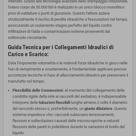
interrato. Grazie alla tecnologia avanzata dello stampaggio rotazionale,
l'intero corpo da 30.000 litri è realizzato in un unico blocco monolitico
privo di saldature o punti di giunzione. Questo fattore azzera
strutturalmente il rischio di perdite idrauliche o fessurazioni nel tempo,
assicurando un isolamento stagno perfetto del liquido contro
infiltrazioni di falda o contaminazioni esterne provenienti dal
sottosuolo circostante.
Guida Tecnica per i Collegamenti Idraulici di
Carico e Scarico:
Data l'imponente volumetria e le notevoli forze idrauliche in gioco nelle
fasi di riempimento e svuotamento, è fondamentale applicare precise
accortezze tecniche in fase di allacciamento idraulico per preservare il
manufatto nel tempo:
Flessibilità delle Connessioni:
Al momento del collegamento delle
condotte rigide della rete ai raccordi del serbatoio, è indispensabile
interporre delle
tubazioni flessibili
lunghe almeno 2 volte il diametro
del raccordo stesso o, preferibilmente, un
giunto dilatatore
. Questo
sistema impedisce che i raccordi subiscano tensionamenti,
flessioni e sollecitazioni causati dalle microscopiche e naturali
flessioni delle pareti in polietilene durante le variazioni di livello del
liquido.