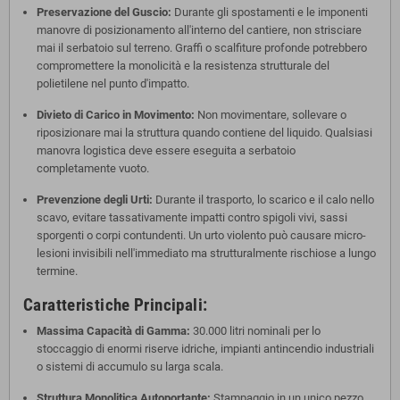
Preservazione del Guscio:
Durante gli spostamenti e le imponenti
manovre di posizionamento all'interno del cantiere, non strisciare
mai il serbatoio sul terreno. Graffi o scalfiture profonde potrebbero
compromettere la monolicità e la resistenza strutturale del
polietilene nel punto d'impatto.
Divieto di Carico in Movimento:
Non movimentare, sollevare o
riposizionare mai la struttura quando contiene del liquido. Qualsiasi
manovra logistica deve essere eseguita a serbatoio
completamente vuoto.
Prevenzione degli Urti:
Durante il trasporto, lo scarico e il calo nello
scavo, evitare tassativamente impatti contro spigoli vivi, sassi
sporgenti o corpi contundenti. Un urto violento può causare micro-
lesioni invisibili nell'immediato ma strutturalmente rischiose a lungo
termine.
Caratteristiche Principali:
Massima Capacità di Gamma:
30.000 litri nominali per lo
stoccaggio di enormi riserve idriche, impianti antincendio industriali
o sistemi di accumulo su larga scala.
Struttura Monolitica Autoportante:
Stampaggio in un unico pezzo