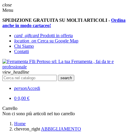
close
Menu
SPEDIZIONE GRATUITA SU MOLTI ARTICOLI -
Ordina
anche in modo cartaceo!
card_giftcard
Prodotti in offerta
location_on
Cerca su Google Map
Chi Siamo
Contatti
view_headline
search
person
Accedi
0
0,00 €
Carrello
Non ci sono più articoli nel tuo carrello
Home
chevron_right
ABBIGLIAMENTO