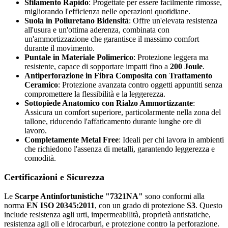
Sfilamento Rapido
: Progettate per essere facilmente rimosse,
migliorando l'efficienza nelle operazioni quotidiane.
Suola in Poliuretano Bidensità
: Offre un'elevata resistenza
all'usura e un'ottima aderenza, combinata con
un'ammortizzazione che garantisce il massimo comfort
durante il movimento.
Puntale in Materiale Polimerico
: Protezione leggera ma
resistente, capace di sopportare impatti fino a
200 Joule
.
Antiperforazione in Fibra Composita con Trattamento
Ceramico
: Protezione avanzata contro oggetti appuntiti senza
compromettere la flessibilità e la leggerezza.
Sottopiede Anatomico con Rialzo Ammortizzante
:
Assicura un comfort superiore, particolarmente nella zona del
tallone, riducendo l'affaticamento durante lunghe ore di
lavoro.
Completamente Metal Free
: Ideali per chi lavora in ambienti
che richiedono l'assenza di metalli, garantendo leggerezza e
comodità.
Certificazioni e Sicurezza
Le
Scarpe Antinfortunistiche "7321NA"
sono conformi alla
norma
EN ISO 20345:2011
, con un grado di protezione
S3
. Questo
include resistenza agli urti, impermeabilità, proprietà antistatiche,
resistenza agli oli e idrocarburi, e protezione contro la perforazione.