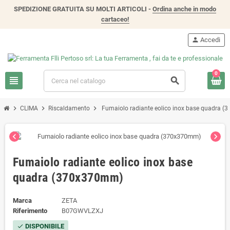
SPEDIZIONE GRATUITA SU MOLTI ARTICOLI -
Ordina anche in modo
cartaceo!
person
Accedi
0
view_headline
search
chevron_right
chevron_right
chevron_right
CLIMA
Riscaldamento
Fumaiolo radiante eolico inox base quadra 
chevron_left
chevron_right
Fumaiolo radiante eolico inox base
quadra (370x370mm)
Marca
ZETA
Riferimento
B07GWVLZXJ
DISPONIBILE
check