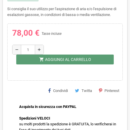
Si consiglia il suo utilizzo per l'aspirazione di aria e/o l'espulsione di
esalazioni gassose, in condizioni di bassa o media ventilazione.
78,00 €
Tasse incluse
remove
add
shopping_cart
AGGIUNGI AL CARRELLO
Condividi
Twitta
Pinterest
Acquista in sicurezza con PAYPAL
Spedizioni VELOCI
su molti prodotti la spedizione è GRATUITA, lo verificherai in
fase di inserimento dei tuoi dati