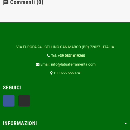
Commenti
(0)
chat
VIA EUROPA 24 - CELLINO SAN MARCO (BR) 72027 - ITALIA
Tel:
+39 0831619260
Email: info@latuaferramenta.com
P.I. 02276560741
SEGUICI
Facebook
TikTok
INFORMAZIONI