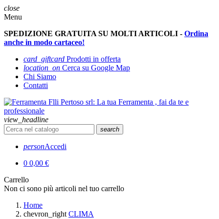
close
Menu
SPEDIZIONE GRATUITA SU MOLTI ARTICOLI -
Ordina
anche in modo cartaceo!
card_giftcard
Prodotti in offerta
location_on
Cerca su Google Map
Chi Siamo
Contatti
view_headline
search
person
Accedi
0
0,00 €
Carrello
Non ci sono più articoli nel tuo carrello
Home
chevron_right
CLIMA