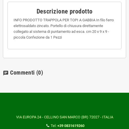
Descrizione prodotto
INFO PRODOTTO TRAPPOLA PER TOPI A GABBIA In filo ferro
elettrosaldato zincato. Portello di chiusura direttamente
collegato al sistema di puntamento ad esca. cm 20 x 9 x 9 -
piccola Confezione da 1 Pezzi
Commenti
(0)
chat
VIA EUROPA 24 - CELLINO SAN MARCO (BR) 72027 - ITALIA
Tel:
+39 0831619260