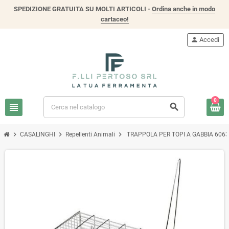
SPEDIZIONE GRATUITA SU MOLTI ARTICOLI -
Ordina anche in modo
cartaceo!
person
Accedi
0
view_headline
search
chevron_right
chevron_right
chevron_right
CASALINGHI
Repellenti Animali
TRAPPOLA PER TOPI A GABBIA 606