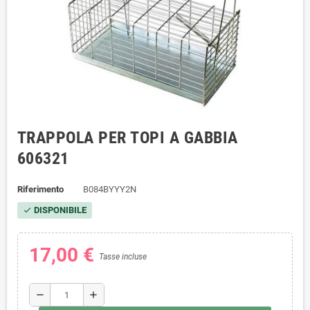
TRAPPOLA PER TOPI A GABBIA
606321
Riferimento
B084BYYY2N
DISPONIBILE
check
17,00 €
Tasse incluse
remove
add