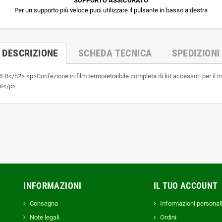
SUPPORTO ASSICURATO
Per un supporto più veloce puoi utilizzare il pulsante in basso a destra
DESCRIZIONE
SCHEDA TECNICA
SPEDIZIONI
<p>Confezione in film termoretraibile completa di kit accessori per il montag
it</p>
INFORMAZIONI
IL TUO ACCOUNT
Consegna
Informazioni personal
Note legali
Ordini