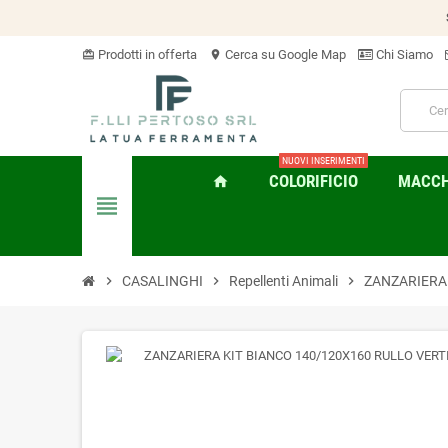
Prodotti in offerta
Cerca su Google Map
Chi Siamo
card_giftcard
location_on
NUOVI INSERIMENTI
COLORIFICIO
MACCHI
home
view_headline
chevron_right
CASALINGHI
chevron_right
Repellenti Animali
chevron_right
ZANZARIERA