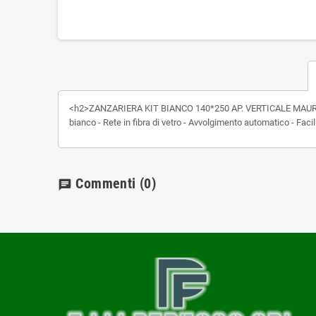
<h2>ZANZARIERA KIT BIANCO 140*250 AP. VERTICALE MAURER</h2> 
bianco - Rete in fibra di vetro - Avvolgimento automatico - Facil
Commenti
(0)
chat