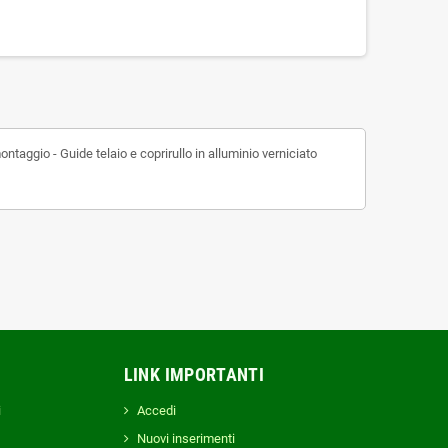
gio - Guide telaio e coprirullo in alluminio verniciato
LINK IMPORTANTI
i
Accedi
Nuovi inserimenti