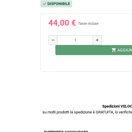
DISPONIBILE
check
44,00 €
Tasse incluse
remove
add
shopping_cart
AGGIUN
Spedizioni VELOC
su molti prodotti la spedizione è GRATUITA, lo verifiche