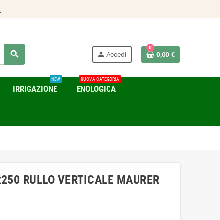
!
0
search
person
Accedi
0,00 €
NEW
NUOVA CATEGORIA
IRRIGAZIONE
ENOLOGICA
x250 RULLO VERTICALE MAURER