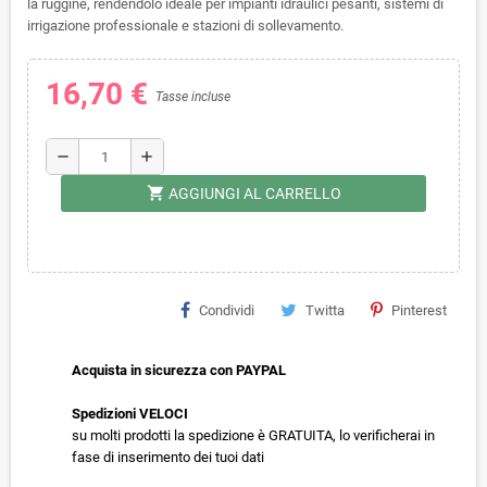
la ruggine, rendendolo ideale per impianti idraulici pesanti, sistemi di
irrigazione professionale e stazioni di sollevamento.
16,70 €
Tasse incluse
remove
add
shopping_cart
AGGIUNGI AL CARRELLO
Condividi
Twitta
Pinterest
Acquista in sicurezza con PAYPAL
Spedizioni VELOCI
su molti prodotti la spedizione è GRATUITA, lo verificherai in
fase di inserimento dei tuoi dati