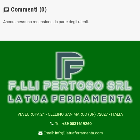
Commenti
(0)
chat
Ancora nessuna recensione da parte degli utenti.
VIA EUROPA 24 - CELLINO SAN MARCO (BR) 72027 - ITALIA
Tel:
+39 0831619260
Email: info@latuaferramenta.com