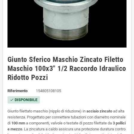
Giunto Sferico Maschio Zincato Filetto
Maschio 100x3" 1/2 Raccordo Idraulico
Ridotto Pozzi
Riferimento
154805108105
DISPONIBILE
check
Giunto filettato maschio (nipplo di riduzione) in
acciaio zincato
ad alta
resistenza. Progettato per connettere tubazioni con diametro nominale
di
100 mm
a componenti, valvole o testate di pozzo filettate da
3 pollici
e mezzo
. La zincatura a caldo assicura una protezione duratura contro