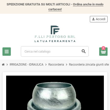
SPEDIZIONE GRATUITA SU MOLTI ARTICOLI -
Ordina anche in modo
cartaceo!
person
Accedi
0
view_headline
search
chevron_right
chevron_right
chevron_right
IRRIGAZIONE - IDRAULICA
Raccorderia
Raccorderia zincata giunti sferi