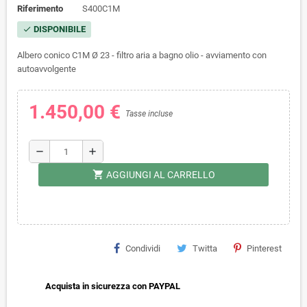
Riferimento
S400C1M
DISPONIBILE
check
Albero conico C1M Ø 23 - filtro aria a bagno olio - avviamento con
autoavvolgente
1.450,00 €
Tasse incluse
remove
add
shopping_cart
AGGIUNGI AL CARRELLO
Condividi
Twitta
Pinterest
Acquista in sicurezza con PAYPAL