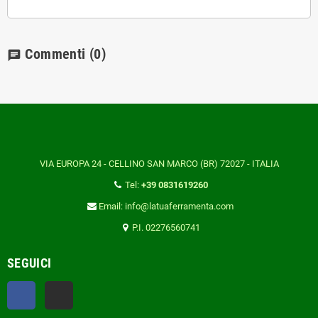
Commenti
(0)
chat
VIA EUROPA 24 - CELLINO SAN MARCO (BR) 72027 - ITALIA
Tel:
+39 0831619260
Email: info@latuaferramenta.com
P.I. 02276560741
SEGUICI
Facebook
TikTok