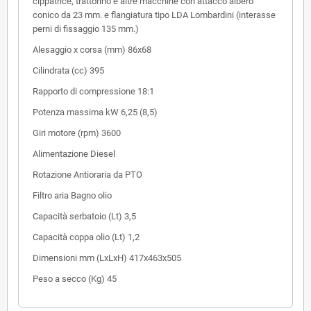
cippatrice, trattorino e altre macchine con attacco albero
conico da 23 mm. e flangiatura tipo LDA Lombardini (interasse
perni di fissaggio 135 mm.)
Alesaggio x corsa (mm)
86x68
Cilindrata (cc)
395
Rapporto di compressione
18:1
Potenza massima kW
6,25 (8,5)
Giri motore (rpm)
3600
Alimentazione
Diesel
Rotazione
Antioraria da PTO
Filtro aria
Bagno olio
Capacità serbatoio (Lt)
3,5
Capacità coppa olio (Lt)
1,2
Dimensioni mm (LxLxH)
417x463x505
Peso a secco (Kg)
45