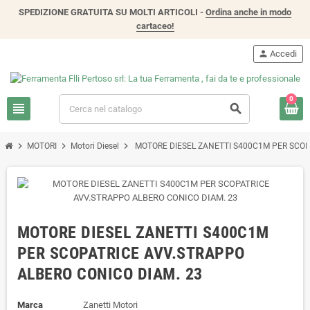
SPEDIZIONE GRATUITA SU MOLTI ARTICOLI -
Ordina anche in modo
cartaceo!
person
Accedi
0
view_headline
search
chevron_right
chevron_right
chevron_right
MOTORI
Motori Diesel
MOTORE DIESEL ZANETTI S400C1M PER SCOP
MOTORE DIESEL ZANETTI S400C1M
PER SCOPATRICE AVV.STRAPPO
ALBERO CONICO DIAM. 23
Marca
Zanetti Motori