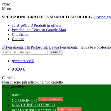
close
Menu
SPEDIZIONE GRATUITA SU MOLTI ARTICOLI -
Ordina an
card_giftcard
Prodotti in offerta
location_on
Cerca su Google Map
Chi Siamo
Contatti
search
person
Accedi
0
0,00 €
Carrello
Non ci sono più articoli nel tuo carrello
view_headline
home
Nuovi inserimenti
COLORIFICIO
MACCHINE e UTENSILI
Nuovi inserimenti
SCALE E TRABATTELLI