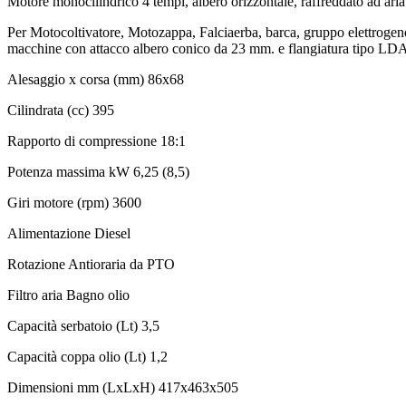
Motore monocilindrico 4 tempi, albero orizzontale, raffreddato ad aria 
Per Motocoltivatore, Motozappa, Falciaerba, barca, gruppo elettrogeno f
macchine con attacco albero conico da 23 mm. e flangiatura tipo LDA
Alesaggio x corsa (mm)
86x68
Cilindrata (cc)
395
Rapporto di compressione
18:1
Potenza massima kW
6,25 (8,5)
Giri motore (rpm)
3600
Alimentazione
Diesel
Rotazione
Antioraria da PTO
Filtro aria
Bagno olio
Capacità serbatoio (Lt)
3,5
Capacità coppa olio (Lt)
1,2
Dimensioni mm (LxLxH)
417x463x505