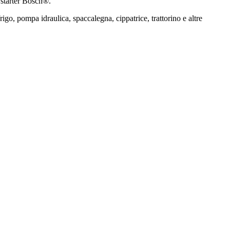
e starter Bosch®.
igo, pompa idraulica, spaccalegna, cippatrice, trattorino e altre