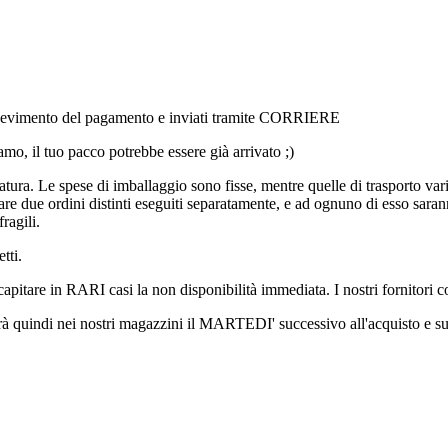
l ricevimento del pagamento e inviati tramite CORRIERE
amo, il tuo pacco potrebbe essere già arrivato ;)
ura. Le spese di imballaggio sono fisse, mentre quelle di trasporto vari
e due ordini distinti eseguiti separatamente, e ad ognuno di esso saranno
ragili.
tti.
 capitare in RARI casi la non disponibilità immediata. I nostri fornito
erà quindi nei nostri magazzini il MARTEDI' successivo all'acquisto e su