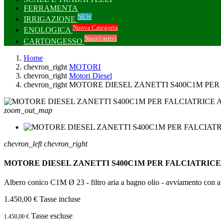
FERRAMENTA
NEW
IRRIGAZIONE
Nuova Categoria
ENOLOGICA
Nuovi arrivi
CARTONGESSO
Home
chevron_right
MOTORI
chevron_right
Motori Diesel
chevron_right
MOTORE DIESEL ZANETTI S400C1M PER
zoom_out_map
chevron_left
chevron_right
MOTORE DIESEL ZANETTI S400C1M PER FALCIATRICE
Albero conico C1M Ø 23 - filtro aria a bagno olio - avviamento con 
1.450,00 €
Tasse incluse
Tasse escluse
1.450,00 €