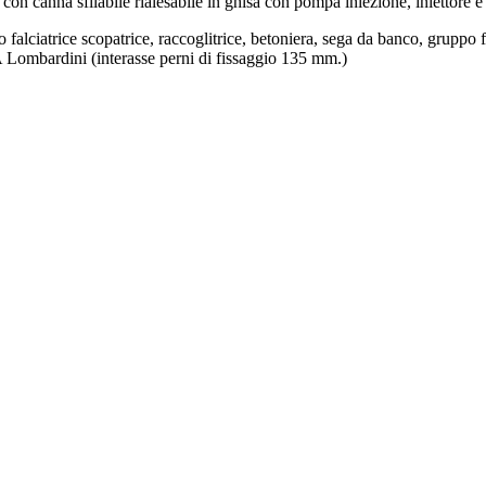
con canna sfilabile rialesabile in ghisa con pompa iniezione, iniettore 
alciatrice scopatrice, raccoglitrice, betoniera, sega da banco, gruppo fr
 Lombardini (interasse perni di fissaggio 135 mm.)