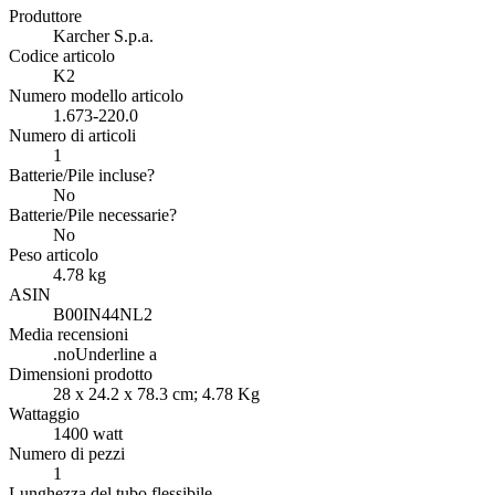
Produttore
‎Karcher S.p.a.
Codice articolo
‎K2
Numero modello articolo
‎1.673-220.0
Numero di articoli
‎1
Batterie/Pile incluse?
‎No
Batterie/Pile necessarie?
‎No
Peso articolo
‎4.78 kg
ASIN
B00IN44NL2
Media recensioni
.noUnderline a
Dimensioni prodotto
‎28 x 24.2 x 78.3 cm; 4.78 Kg
Wattaggio
‎1400 watt
Numero di pezzi
‎1
Lunghezza del tubo flessibile