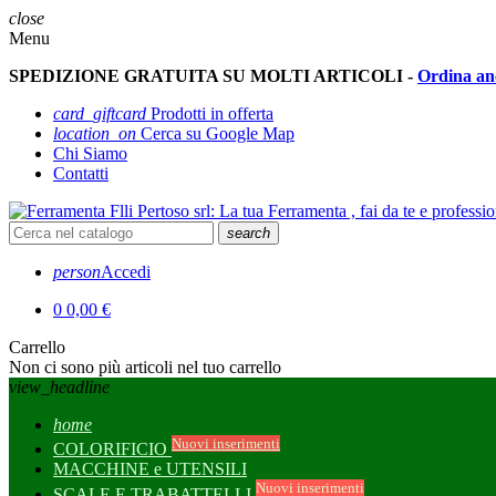
close
Menu
SPEDIZIONE GRATUITA SU MOLTI ARTICOLI -
Ordina an
card_giftcard
Prodotti in offerta
location_on
Cerca su Google Map
Chi Siamo
Contatti
search
person
Accedi
0
0,00 €
Carrello
Non ci sono più articoli nel tuo carrello
view_headline
home
Nuovi inserimenti
COLORIFICIO
MACCHINE e UTENSILI
Nuovi inserimenti
SCALE E TRABATTELLI