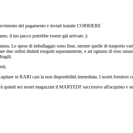
l ricevimento del pagamento e inviati tramite CORRIERE
amo, il tuo pacco potrebbe essere già arrivato ;)
ura. Le spese di imballaggio sono fisse, mentre quelle di trasporto vari
e due ordini distinti eseguiti separatamente, e ad ognuno di esso saranno
ragili.
tti.
 capitare in RARI casi la non disponibilità immediata. I nostri fornito
erà quindi nei nostri magazzini il MARTEDI' successivo all'acquisto e su