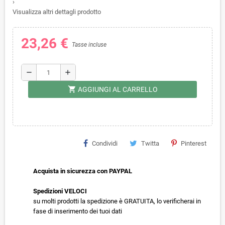
›
Visualizza altri dettagli prodotto
23,26 €
Tasse incluse
remove
add
shopping_cart
AGGIUNGI AL CARRELLO
Condividi
Twitta
Pinterest
Acquista in sicurezza con PAYPAL
Spedizioni VELOCI
su molti prodotti la spedizione è GRATUITA, lo verificherai in
fase di inserimento dei tuoi dati