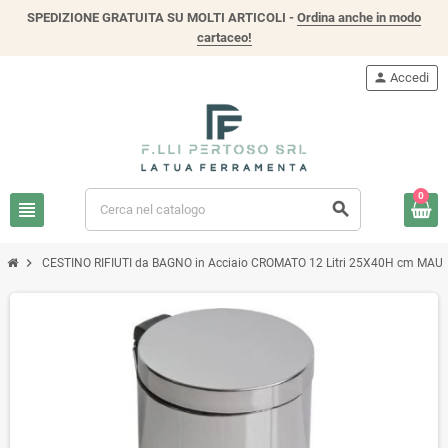
SPEDIZIONE GRATUITA SU MOLTI ARTICOLI -
Ordina anche in modo
cartaceo!
person
Accedi
0
view_headline
search
chevron_right
CESTINO RIFIUTI da BAGNO in Acciaio CROMATO 12 Litri 25X40H cm MA