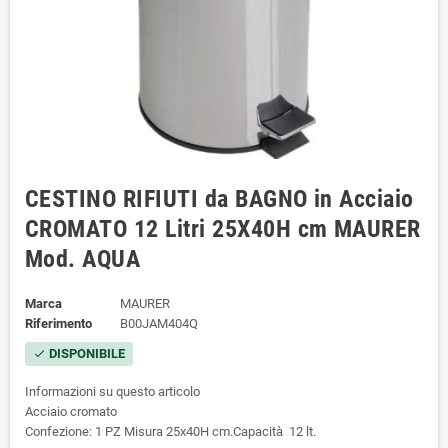
CESTINO RIFIUTI da BAGNO in Acciaio
CROMATO 12 Litri 25X40H cm MAURER
Mod. AQUA
Marca
MAURER
Riferimento
B00JAM404Q
DISPONIBILE
check
Informazioni su questo articolo
Acciaio cromato
Confezione: 1 PZ Misura 25x40H cm.Capacità 12 lt.