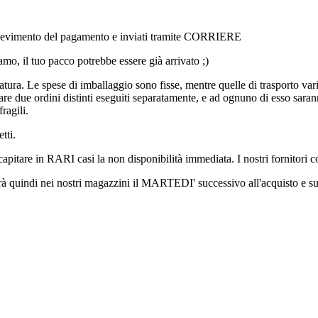
l ricevimento del pagamento e inviati tramite CORRIERE
amo, il tuo pacco potrebbe essere già arrivato ;)
ura. Le spese di imballaggio sono fisse, mentre quelle di trasporto vari
e due ordini distinti eseguiti separatamente, e ad ognuno di esso saranno
ragili.
tti.
 capitare in RARI casi la non disponibilità immediata. I nostri fornito
erà quindi nei nostri magazzini il MARTEDI' successivo all'acquisto e su