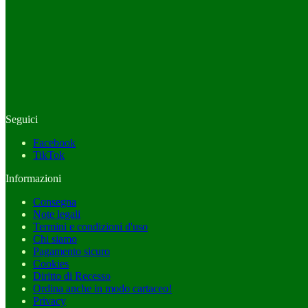
Seguici
Facebook
TikTok
Informazioni
Consegna
Note legali
Termini e condizioni d'uso
Chi siamo
Pagamento sicuro
Cookies
Diritto di Recesso
Ordina anche in modo cartaceo!
Privacy