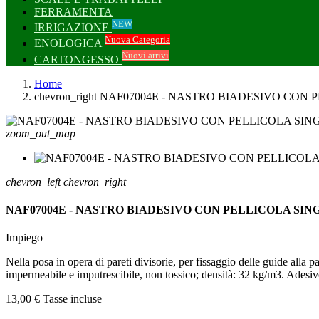
FERRAMENTA
NEW
IRRIGAZIONE
Nuova Categoria
ENOLOGICA
Nuovi arrivi
CARTONGESSO
Home
chevron_right
NAF07004E - NASTRO BIADESIVO CON 
zoom_out_map
chevron_left
chevron_right
NAF07004E - NASTRO BIADESIVO CON PELLICOLA SIN
Impiego
Nella posa in opera di pareti divisorie, per fissaggio delle guide alla
impermeabile e imputrescibile, non tossico; densità: 32 kg/m3. Adesivo
13,00 €
Tasse incluse