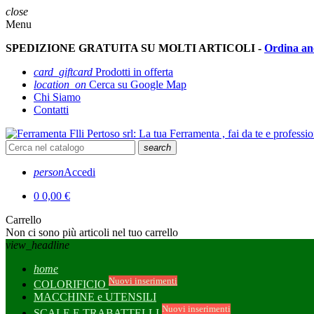
close
Menu
SPEDIZIONE GRATUITA SU MOLTI ARTICOLI -
Ordina an
card_giftcard
Prodotti in offerta
location_on
Cerca su Google Map
Chi Siamo
Contatti
search
person
Accedi
0
0,00 €
Carrello
Non ci sono più articoli nel tuo carrello
view_headline
home
Nuovi inserimenti
COLORIFICIO
MACCHINE e UTENSILI
Nuovi inserimenti
SCALE E TRABATTELLI