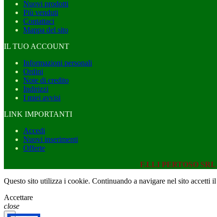
Nuovi prodotti
Più venduti
Contattaci
Mappa del sito
IL TUO ACCOUNT
Informazioni personali
Ordini
Note di credito
Indirizzi
I miei avvisi
LINK IMPORTANTI
Accedi
Nuovi inserimenti
Offerte
F.LLI PERTOSO SR
Questo sito utilizza i cookie. Continuando a navigare nel sito accetti il
Accettare
close
×