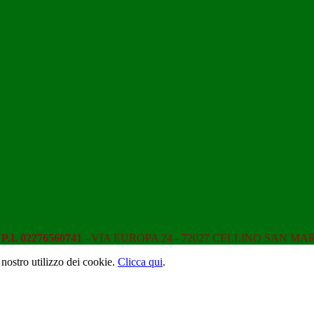
L
P.I. 02276560741
- VIA EUROPA 24 - 72027 CELLINO SAN MA
 nostro utilizzo dei cookie.
Clicca qui
.