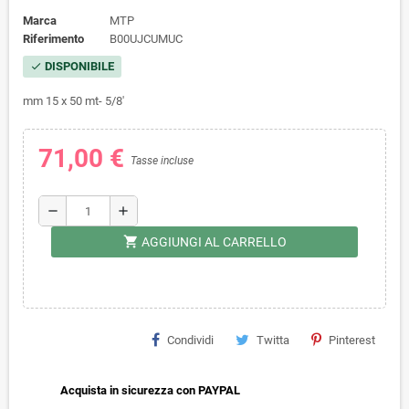
Marca
MTP
Riferimento
B00UJCUMUC
DISPONIBILE
check
mm 15 x 50 mt- 5/8'
71,00 €
Tasse incluse
remove
add
shopping_cart
AGGIUNGI AL CARRELLO
Condividi
Twitta
Pinterest
Acquista in sicurezza con PAYPAL