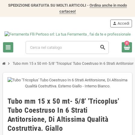
SPEDIZIONE GRATUITA SU MOLTI ARTICOLI -
Ordina anche in modo
cartaceo!
person
Accedi
0
view_headline
search
chevron_right
Tubo mm 15 x 50 mt- 5/8' 'Tricoplus' Tubo Coestruso In 6 Strati Antitorsione,
Tubo mm 15 x 50 mt- 5/8' 'Tricoplus'
Tubo Coestruso In 6 Strati
Antitorsione, Di Altissima Qualità
Costruttiva. Giallo