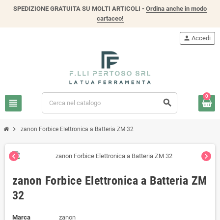
SPEDIZIONE GRATUITA SU MOLTI ARTICOLI -
Ordina anche in modo
cartaceo!
person
Accedi
0
view_headline
search
chevron_right
zanon Forbice Elettronica a Batteria ZM 32
chevron_left
chevron_right
zanon Forbice Elettronica a Batteria ZM
32
Marca
zanon