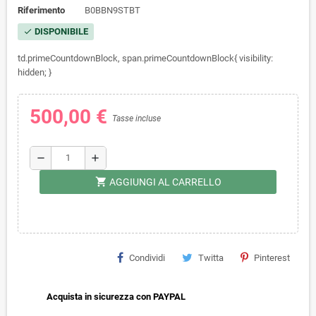
Riferimento
B0BBN9STBT
DISPONIBILE
check
td.primeCountdownBlock, span.primeCountdownBlock{ visibility:
hidden; }
500,00 €
Tasse incluse
remove
add
shopping_cart
AGGIUNGI AL CARRELLO
Condividi
Twitta
Pinterest
Acquista in sicurezza con PAYPAL