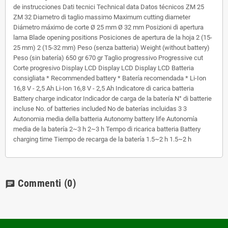
de instrucciones Dati tecnici Technical data Datos técnicos ZM 25
ZM 32 Diametro di taglio massimo Maximum cutting diameter
Diámetro máximo de corte Ø 25 mm Ø 32 mm Posizioni di apertura
lama Blade opening positions Posiciones de apertura de la hoja 2 (15-
25 mm) 2 (15-32 mm) Peso (senza batteria) Weight (without battery)
Peso (sin batería) 650 gr 670 gr Taglio progressivo Progressive cut
Corte progresivo Display LCD Display LCD Display LCD Batteria
consigliata * Recommended battery * Batería recomendada * Li-Ion
16,8 V - 2,5 Ah Li-Ion 16,8 V - 2,5 Ah Indicatore di carica batteria
Battery charge indicator Indicador de carga de la batería N° di batterie
incluse No. of batteries included No de baterías incluidas 3 3
Autonomia media della batteria Autonomy battery life Autonomía
media de la batería 2~3 h 2~3 h Tempo di ricarica batteria Battery
charging time Tiempo de recarga de la batería 1.5~2 h 1.5~2 h
Commenti
(0)
chat