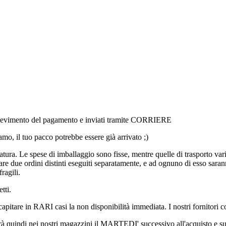
l ricevimento del pagamento e inviati tramite CORRIERE
amo, il tuo pacco potrebbe essere già arrivato ;)
ura. Le spese di imballaggio sono fisse, mentre quelle di trasporto vari
e due ordini distinti eseguiti separatamente, e ad ognuno di esso saranno
ragili.
tti.
 capitare in RARI casi la non disponibilità immediata. I nostri fornito
erà quindi nei nostri magazzini il MARTEDI' successivo all'acquisto e su