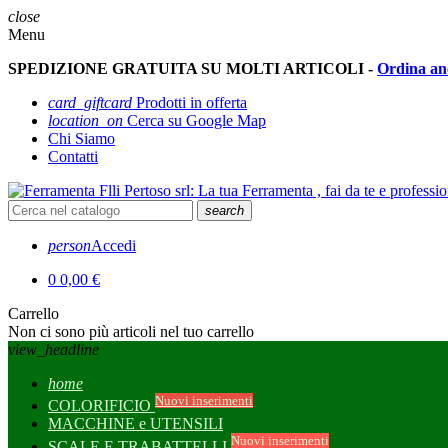
close
Menu
SPEDIZIONE GRATUITA SU MOLTI ARTICOLI -
Ordina an
card_giftcard
Prodotti in offerta
location_on
Cerca su Google Map
Chi Siamo
Contatti
search
person
Accedi
0
0,00 €
Carrello
Non ci sono più articoli nel tuo carrello
view_headline
home
Nuovi inserimenti
COLORIFICIO
MACCHINE e UTENSILI
Nuovi inserimenti
SCALE E TRABATTELLI