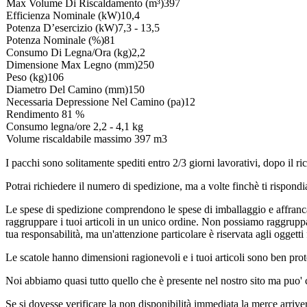
Max Volume Di Riscaldamento (m³)397
Efficienza Nominale (kW)10,4
Potenza D’esercizio (kW)7,3 - 13,5
Potenza Nominale (%)81
Consumo Di Legna/Ora (kg)2,2
Dimensione Max Legno (mm)250
Peso (kg)106
Diametro Del Camino (mm)150
Necessaria Depressione Nel Camino (pa)12
Rendimento 81 %
Consumo legna/ore 2,2 - 4,1 kg
Volume riscaldabile massimo 397 m3
I pacchi sono solitamente spediti entro 2/3 giorni lavorativi, dopo i
Potrai richiedere il numero di spedizione, ma a volte finchè ti rispondi
Le spese di spedizione comprendono le spese di imballaggio e affrancat
raggruppare i tuoi articoli in un unico ordine. Non possiamo raggruppar
tua responsabilità, ma un'attenzione particolare è riservata agli oggetti f
Le scatole hanno dimensioni ragionevoli e i tuoi articoli sono ben prote
Noi abbiamo quasi tutto quello che è presente nel nostro sito ma puo'
Se si dovesse verificare la non disponibilità immediata la merce arriv