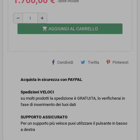
1.700,00 €
Tasse incluse
remove
add
shopping_cart
AGGIUNGI AL CARRELLO
Condividi
Twitta
Pinterest
Acquista in sicurezza con PAYPAL
Spedizioni VELOCI
su molti prodotti la spedizione è GRATUITA, lo verificherai in
fase di inserimento dei tuoi dati
SUPPORTO ASSICURATO
Per un supporto più veloce puoi utilizzare il pulsante in basso
a destra