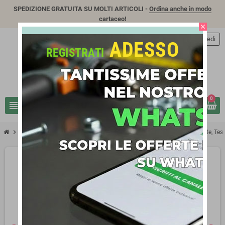
SPEDIZIONE GRATUITA SU MOLTI ARTICOLI -
Ordina anche in modo
cartaceo!
close
person
Accedi
ADESSO
REGISTRATI
0
view_headline
search
chevron_right
Stufa A Legna 'Gemma Liberty' Rivestimento Esterno In Maiolica. Porte, Tes