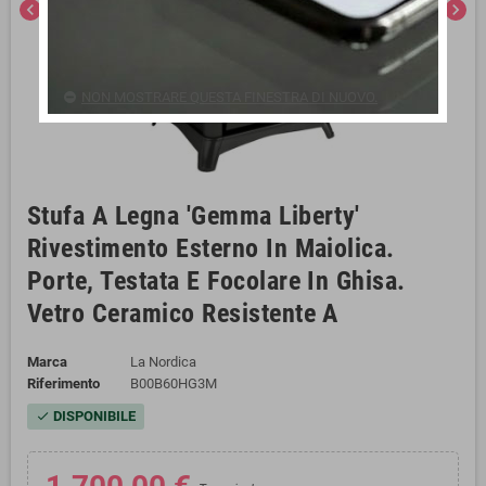
chevron_left
chevron_right
NON MOSTRARE QUESTA FINESTRA DI NUOVO.
Stufa A Legna 'Gemma Liberty'
Rivestimento Esterno In Maiolica.
Porte, Testata E Focolare In Ghisa.
Vetro Ceramico Resistente A
Marca
La Nordica
Riferimento
B00B60HG3M
DISPONIBILE
check