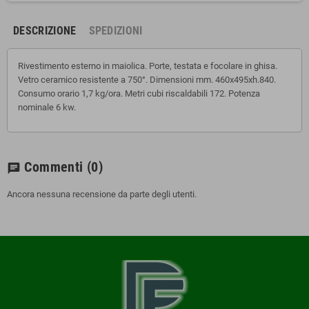
DESCRIZIONE
SPEDIZIONI
Rivestimento esterno in maiolica. Porte, testata e focolare in ghisa.
Vetro ceramico resistente a 750°. Dimensioni mm. 460x495xh.840.
Consumo orario 1,7 kg/ora. Metri cubi riscaldabili 172. Potenza
nominale 6 kw.
Commenti
(0)
chat
Ancora nessuna recensione da parte degli utenti.