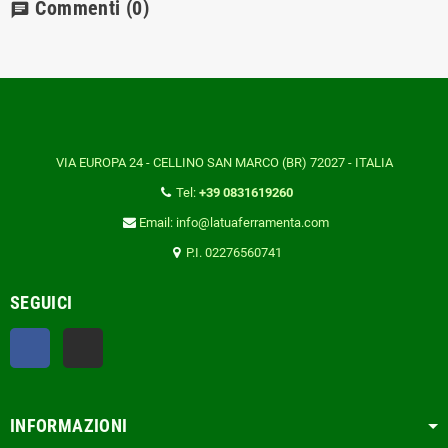
Commenti
(0)
chat
VIA EUROPA 24 - CELLINO SAN MARCO (BR) 72027 - ITALIA
Tel:
+39 0831619260
Email: info@latuaferramenta.com
P.I. 02276560741
SEGUICI
Facebook
TikTok
INFORMAZIONI