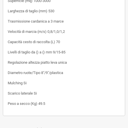
Superficie (mq)
1000-3000
Larghezza di taglio (mm)
530
Trasmissione
cardanica a 3 marce
Velocità di marcia (m/s)
0,8/1,0/1,2
Capacità cesto di raccolta (L)
70
Livelli di taglio da () a () mm
9/15-85
Regolazione altezza piatto
leva unica
Diametro ruote/Tipo
8"/9"/plastica
Mulching
Si
Scarico laterale
Si
Peso a secco (Kg)
49.5