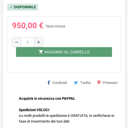
DISPONIBILE
check
950,00 €
Tasse incluse
remove
add
shopping_cart
AGGIUNGI AL CARRELLO
Condividi
Twitta
Pinterest
Acquista in sicurezza con PAYPAL
Spedizioni VELOCI
su molti prodotti la spedizione è GRATUITA, lo verificherai in
fase di inserimento dei tuoi dati