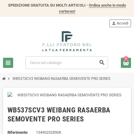
SPEDIZIONE GRATUITA SU MOLTI ARTICOLI -
Ordina anche in modo
cartaceo!
person
Accedi
0
view_headline
search
chevron_right
WB537SCV3 WEIBANG RASAERBA SEMOVENTE PRO SERIES
WB537SCV3 WEIBANG RASAERBA
SEMOVENTE PRO SERIES
Riferimento
154902528908