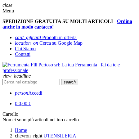
close
Menu
SPEDIZIONE GRATUITA SU MOLTI ARTICOLI -
Ordina
anche in modo cartaceo!
card_giftcard
Prodotti in offerta
location_on
Cerca su Google Map
Chi Siamo
Contatti
view_headline
search
person
Accedi
0
0,00 €
Carrello
Non ci sono più articoli nel tuo carrello
Home
chevron_right
UTENSILERIA