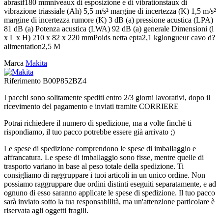
abrasif180 mmniveaux di esposizione e di vibrationstaux di
vibrazione triassiale (Ah) 5,5 m/s² margine di incertezza (K) 1,5 m/s²
margine di incertezza rumore (K) 3 dB (a) pressione acustica (LPA)
81 dB (a) Potenza acustica (LWA) 92 dB (a) generale Dimensioni (l
x L x H) 210 x 82 x 220 mmPoids netta epta2,1 kglongueur cavo d?
alimentation2,5 M
Marca
Makita
Riferimento
B00P852BZ4
I pacchi sono solitamente spediti entro 2/3 giorni lavorativi, dopo il
ricevimento del pagamento e inviati tramite CORRIERE
Potrai richiedere il numero di spedizione, ma a volte finchè ti
rispondiamo, il tuo pacco potrebbe essere già arrivato ;)
Le spese di spedizione comprendono le spese di imballaggio e
affrancatura. Le spese di imballaggio sono fisse, mentre quelle di
trasporto variano in base al peso totale della spedizione. Ti
consigliamo di raggruppare i tuoi articoli in un unico ordine. Non
possiamo raggruppare due ordini distinti eseguiti separatamente, e ad
ognuno di esso saranno applicate le spese di spedizione. Il tuo pacco
sarà inviato sotto la tua responsabilità, ma un'attenzione particolare è
riservata agli oggetti fragili.