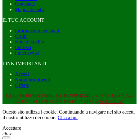
Contattaci
Mappa del sito
IL TUO ACCOUNT
Informazioni personali
Ordini
Note di credito
Indirizzi
I miei avvisi
LINK IMPORTANTI
Accedi
Nuovi inserimenti
Offerte
F.LLI PERTOSO SRL
P.I. 02276560741
- VIA EUROPA 24 -
72027 CELLINO SAN MARCO (BR)
@Pertoso.com
Questo sito utilizza i cookie. Continuando a navigare nel sito accetti
il nostro utilizzo dei cookie.
Clicca qui
.
Accettare
close