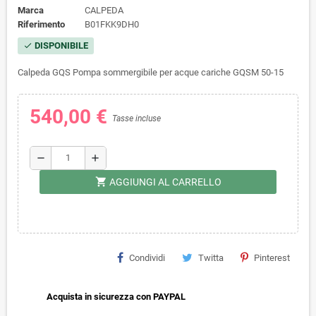
Marca
CALPEDA
Riferimento
B01FKK9DH0
DISPONIBILE
check
Calpeda GQS Pompa sommergibile per acque cariche GQSM 50-15
540,00 €
Tasse incluse
remove
add
shopping_cart
AGGIUNGI AL CARRELLO
Condividi
Twitta
Pinterest
Acquista in sicurezza con PAYPAL