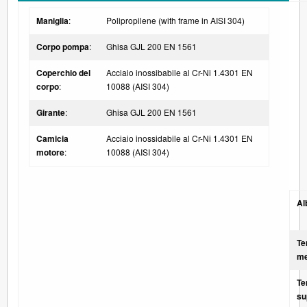
Maniglia
:
Polipropilene (with frame in AISI 304)
Corpo pompa
:
Ghisa GJL 200 EN 1561
Coperchio del
Acciaio inossibabile al Cr-Ni 1.4301 EN
corpo
:
10088 (AISI 304)
Girante
:
Ghisa GJL 200 EN 1561
Camicia
Acciaio inossidabile al Cr-Ni 1.4301 EN
motore
:
10088 (AISI 304)
Al
Te
me
Te
su