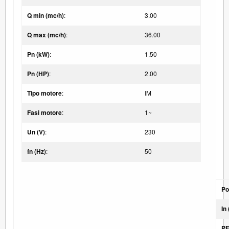
Q min (mc/h)
:
3.00
Q max (mc/h)
:
36.00
Pn (kW)
:
1.50
Pn (HP)
:
2.00
Tipo motore
:
IM
Fasi motore
:
1~
Un (V)
:
230
fn (Hz)
:
50
Po
In
P