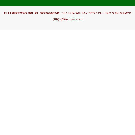
F.LLI PERTOSO SRL
P.I. 02276560741
- VIA EUROPA 24 - 72027 CELLINO SAN MARCO
(BR)
@Pertoso.com