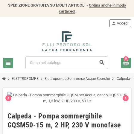
SPEDIZIONE GRATUITA SU MOLTI ARTICOLI -
Ordina anche in modo
cartaceo!
person
Accedi
0
view_headline
search
chevron_right
chevron_right
chevron_right
ELETTROPOMPE
Elettropompe Sommerse Acque Sporche
Calpeda -
chevron_left
chevron_right
Calpeda - Pompa sommergibile
GQSM50-15 m, 2 HP, 230 V monofase