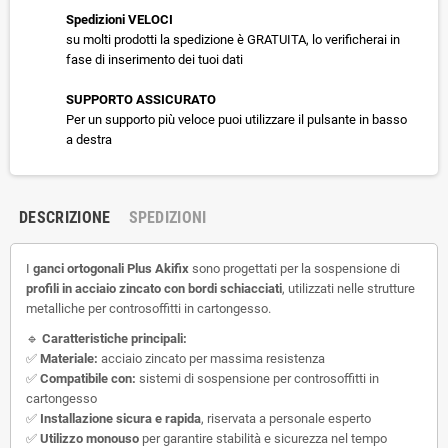
Spedizioni VELOCI
su molti prodotti la spedizione è GRATUITA, lo verificherai in
fase di inserimento dei tuoi dati
SUPPORTO ASSICURATO
Per un supporto più veloce puoi utilizzare il pulsante in basso
a destra
DESCRIZIONE
SPEDIZIONI
I
ganci ortogonali Plus Akifix
sono progettati per la sospensione di
profili in acciaio zincato con bordi schiacciati
, utilizzati nelle strutture
metalliche per controsoffitti in cartongesso.
🔹
Caratteristiche principali:
✅
Materiale:
acciaio zincato per massima resistenza
✅
Compatibile con:
sistemi di sospensione per controsoffitti in
cartongesso
✅
Installazione sicura e rapida
, riservata a personale esperto
✅
Utilizzo monouso
per garantire stabilità e sicurezza nel tempo