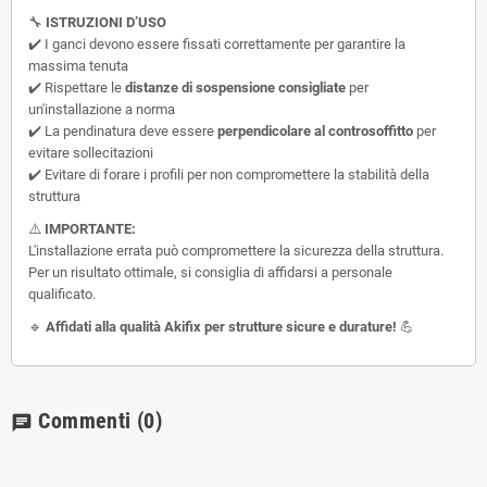
🔧
ISTRUZIONI D’USO
✔️ I ganci devono essere fissati correttamente per garantire la
massima tenuta
✔️ Rispettare le
distanze di sospensione consigliate
per
un'installazione a norma
✔️ La pendinatura deve essere
perpendicolare al controsoffitto
per
evitare sollecitazioni
✔️ Evitare di forare i profili per non compromettere la stabilità della
struttura
⚠️
IMPORTANTE:
L'installazione errata può compromettere la sicurezza della struttura.
Per un risultato ottimale, si consiglia di affidarsi a personale
qualificato.
🔹
Affidati alla qualità Akifix per strutture sicure e durature!
💪
Commenti
(0)
chat