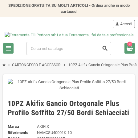
SPEDIZIONE GRATUITA SU MOLTI ARTICOLI -
Ordina anche in modo
cartaceo!
person
Accedi
0
view_headline
search
chevron_right
chevron_right
CARTONGESSO E ACCESSORI
10PZ Akifix Gancio Ortogonale Plus Profilo
10PZ Akifix Gancio Ortogonale Plus
Profilo Soffitto 27/50 Bordi Schiacciati
Marca
AKIFIX
Riferimento
NAMCSU40001K-10