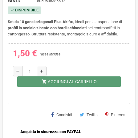
EAN13
8050538386697
DISPONIBILE
check
Set da 10 ganci ortogonali Plus Akifix
, ideali per la sospensione di
profili in acciaio zincato con bordi schiacciati
nei controsoffitti in
cartongesso. Struttura resistente, montaggio sicuro e affidabile.
1,50 €
Tasse incluse
remove
add
shopping_cart
AGGIUNGI AL CARRELLO
Condividi
Twitta
Pinterest
Acquista in sicurezza con PAYPAL