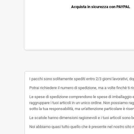
Acquista in sicurezza con PAYPAL
I pacchi sono solitamente spediti entro 2/3 giorni lavorativi, 
Potrai richiedere il numero di spedizione, ma a volte finchè ti r
Le spese di spedizione comprendono le spese di imballaggio e a
raggruppare i tuoi articoli in un unico ordine. Non possiamo ra
sotto la tua responsabilità, ma un'attenzione particolare è riserva
Le scatole hanno dimensioni ragionevoli e i tuoi articoli sono be
Noi abbiamo quasi tutto quello che è presente nel nostro sito 