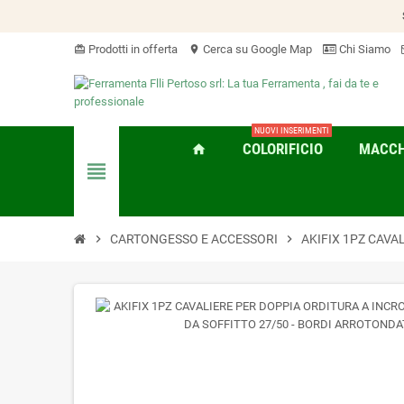
Prodotti in offerta
Cerca su Google Map
Chi Siamo
card_giftcard
location_on
NUOVI INSERIMENTI
COLORIFICIO
MACCHI
home
view_headline
chevron_right
CARTONGESSO E ACCESSORI
chevron_right
AKIFIX 1PZ CAVA