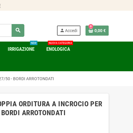
!
0
search
person
Accedi
0,00 €
NEW
NUOVA CATEGORIA
IRRIGAZIONE
ENOLOGICA
27/50 - BORDI ARROTONDATI
OPPIA ORDITURA A INCROCIO PER
- BORDI ARROTONDATI