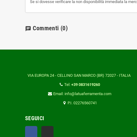
Se si dovesse verificare la non disponibilità immediata la mer
Commenti
(0)
chat
VIA EUROPA 24 - CELLINO SAN MARCO (BR) 72027 - ITALIA
Tel:
+39 0831619260
Email: info@latuaferramenta.com
P.I. 02276560741
SEGUICI
Facebook
TikTok