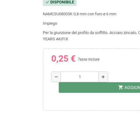
DISPONIBILE
check
NAMCSU08005K
0,8 mm
con foro ø 6 mm
Impiego
Per la giunzione del profilo da soffitto. Acciaio zi
YEARS AKIFIX
0,25 €
Tasse incluse
remove
add
shopping_cart
AGGIUN