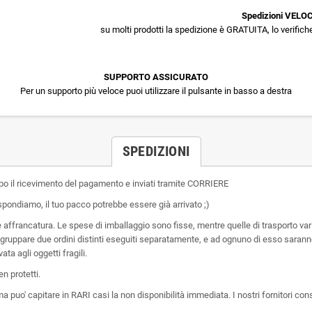
Spedizioni VELOC
su molti prodotti la spedizione è GRATUITA, lo verifiche
SUPPORTO ASSICURATO
Per un supporto più veloce puoi utilizzare il pulsante in basso a destra
SPEDIZIONI
dopo il ricevimento del pagamento e inviati tramite CORRIERE
ispondiamo, il tuo pacco potrebbe essere già arrivato ;)
ffrancatura. Le spese di imballaggio sono fisse, mentre quelle di trasporto vari
ggruppare due ordini distinti eseguiti separatamente, e ad ognuno di esso saranno
ta agli oggetti fragili.
n protetti.
ma puo' capitare in RARI casi la non disponibilità immediata. I nostri fornitori 