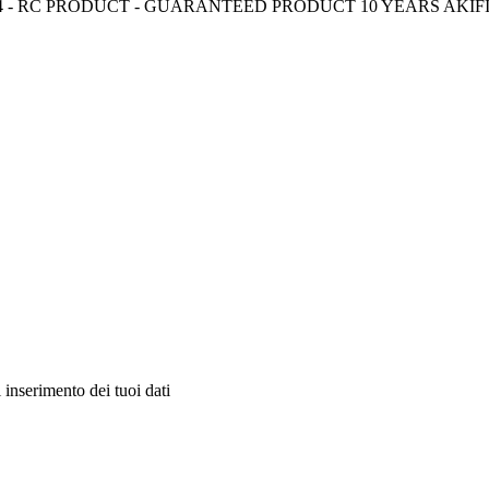
 CE-EN 13964 - RC PRODUCT - GUARANTEED PRODUCT 10 YEARS AKIF
 inserimento dei tuoi dati