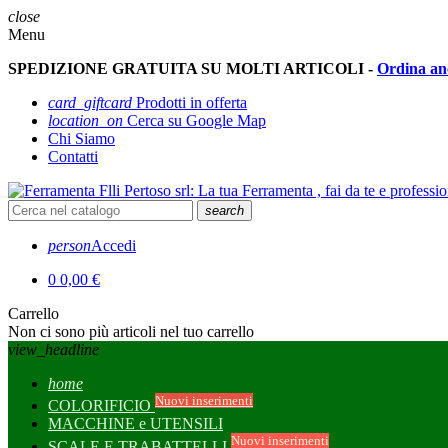
close
Menu
SPEDIZIONE GRATUITA SU MOLTI ARTICOLI -
Ordina an
card_giftcard
Prodotti in offerta
location_on
Cerca su Google Map
Chi Siamo
Contatti
search
person
Accedi
0
0,00 €
Carrello
Non ci sono più articoli nel tuo carrello
view_headline
home
Nuovi inserimenti
COLORIFICIO
MACCHINE e UTENSILI
Nuovi inserimenti
SCALE E TRABATTELLI