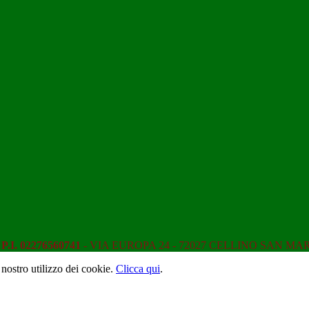
L
P.I. 02276560741
- VIA EUROPA 24 - 72027 CELLINO SAN MA
 nostro utilizzo dei cookie.
Clicca qui
.