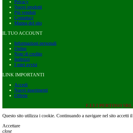
Privacy
Nuovi prodotti
Più venduti
Contattaci
Mappa del sito
IL TUO ACCOUNT
Informazioni personali
Ordini
Note di credito
Indirizzi
I miei avvisi
LINK IMPORTANTI
Accedi
Nuovi inserimenti
Offerte
F.LLI PERTOSO SR
Questo sito utilizza i cookie. Continuando a navigare nel sito accetti il
Accettare
close