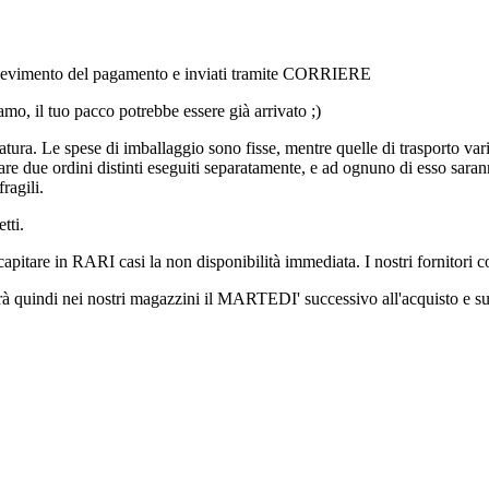
l ricevimento del pagamento e inviati tramite CORRIERE
amo, il tuo pacco potrebbe essere già arrivato ;)
ura. Le spese di imballaggio sono fisse, mentre quelle di trasporto vari
e due ordini distinti eseguiti separatamente, e ad ognuno di esso saranno
ragili.
tti.
 capitare in RARI casi la non disponibilità immediata. I nostri fornito
erà quindi nei nostri magazzini il MARTEDI' successivo all'acquisto e su