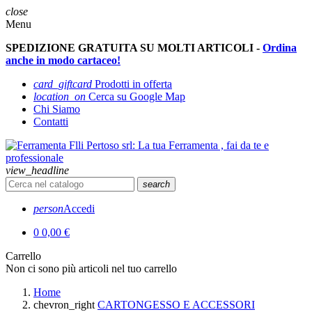
close
Menu
SPEDIZIONE GRATUITA SU MOLTI ARTICOLI -
Ordina
anche in modo cartaceo!
card_giftcard
Prodotti in offerta
location_on
Cerca su Google Map
Chi Siamo
Contatti
view_headline
search
person
Accedi
0
0,00 €
Carrello
Non ci sono più articoli nel tuo carrello
Home
chevron_right
CARTONGESSO E ACCESSORI