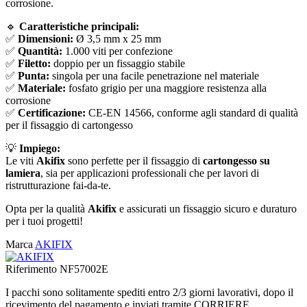
corrosione.
🔹
Caratteristiche principali:
✅
Dimensioni:
Ø 3,5 mm x 25 mm
✅
Quantità:
1.000 viti per confezione
✅
Filetto:
doppio per un fissaggio stabile
✅
Punta:
singola per una facile penetrazione nel materiale
✅
Materiale:
fosfato grigio per una maggiore resistenza alla
corrosione
✅
Certificazione:
CE-EN 14566, conforme agli standard di qualità
per il fissaggio di cartongesso
💡
Impiego:
Le viti
Akifix
sono perfette per il fissaggio di
cartongesso su
lamiera
, sia per applicazioni professionali che per lavori di
ristrutturazione fai-da-te.
Opta per la qualità
Akifix
e assicurati un fissaggio sicuro e duraturo
per i tuoi progetti!
Marca
AKIFIX
Riferimento
NF57002E
I pacchi sono solitamente spediti entro 2/3 giorni lavorativi, dopo il
ricevimento del pagamento e inviati tramite CORRIERE