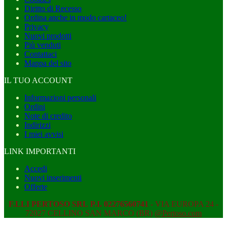
Diritto di Recesso
Ordina anche in modo cartaceo!
Privacy
Nuovi prodotti
Più venduti
Contattaci
Mappa del sito
IL TUO ACCOUNT
Informazioni personali
Ordini
Note di credito
Indirizzi
I miei avvisi
LINK IMPORTANTI
Accedi
Nuovi inserimenti
Offerte
F.LLI PERTOSO SRL
P.I. 02276560741
- VIA EUROPA 24 -
72027 CELLINO SAN MARCO (BR)
@Pertoso.com