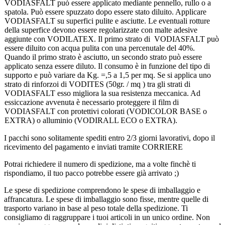
VODIASFALT può essere applicato mediante pennello, rullo o a
spatola. Può essere spuzzato dopo essere stato diluito. Applicare
VODIASFALT su superfici pulite e asciutte. Le eventuali rotture
della superfice devono essere regolarizzate con malte adesive
aggiunte con VODILATEX. Il primo strato di VODIASFALT può
essere diluito con acqua pulita con una percenutale del 40%.
Quando il primo strato è asciutto, un secondo strato può essere
applicato senza essere diluto. Il consumo è in funzione del tipo di
supporto e può variare da Kg. =,5 a 1,5 per mq. Se si applica uno
strato di rinforzoi di VODITES (50gr. / mq ) tra gli strati di
VODIASFALT esso migliora la sua resistenza meccanica. Ad
essiccazione avvenuta è necessario proteggere il film di
VODIASFALT con protettivi colorati (VODICOLOR BASE o
EXTRA) o alluminio (VODIRALL ECO o EXTRA).
I pacchi sono solitamente spediti entro 2/3 giorni lavorativi, dopo il
ricevimento del pagamento e inviati tramite CORRIERE
Potrai richiedere il numero di spedizione, ma a volte finchè ti
rispondiamo, il tuo pacco potrebbe essere già arrivato ;)
Le spese di spedizione comprendono le spese di imballaggio e
affrancatura. Le spese di imballaggio sono fisse, mentre quelle di
trasporto variano in base al peso totale della spedizione. Ti
consigliamo di raggruppare i tuoi articoli in un unico ordine. Non