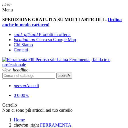
close
Menu
SPEDIZIONE GRATUITA SU MOLTI ARTICOLI -
Ordina
anche in modo cartaceo!
card_giftcard
Prodotti in offerta
location_on
Cerca su Google Map
Chi Siamo
Contatti
view_headline
search
person
Accedi
0
0,00 €
Carrello
Non ci sono più articoli nel tuo carrello
Home
chevron_right
FERRAMENTA