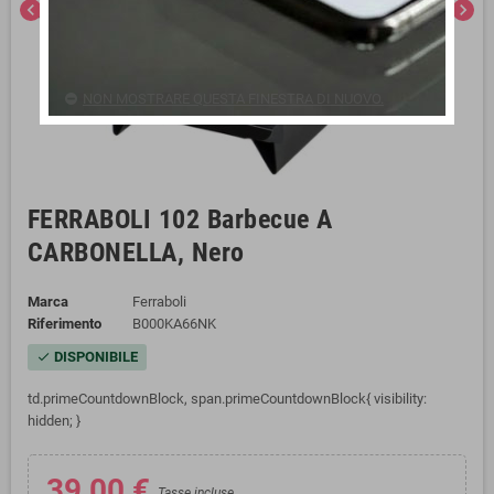
chevron_left
chevron_right
NON MOSTRARE QUESTA FINESTRA DI NUOVO.
FERRABOLI 102 Barbecue A
CARBONELLA, Nero
Marca
Ferraboli
Riferimento
B000KA66NK
DISPONIBILE
check
td.primeCountdownBlock, span.primeCountdownBlock{ visibility:
hidden; }
39,00 €
Tasse incluse