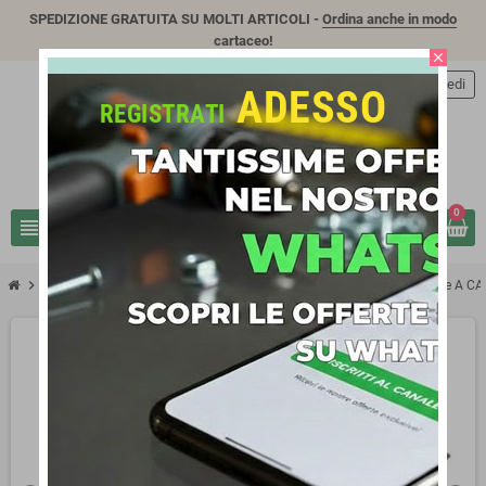
SPEDIZIONE GRATUITA SU MOLTI ARTICOLI -
Ordina anche in modo
cartaceo!
close
person
Accedi
ADESSO
REGISTRATI
0
view_headline
search
chevron_right
chevron_right
chevron_right
ARREDO GIARDINO
Barbecue e Picnic
FERRABOLI 102 Barbecue A CA