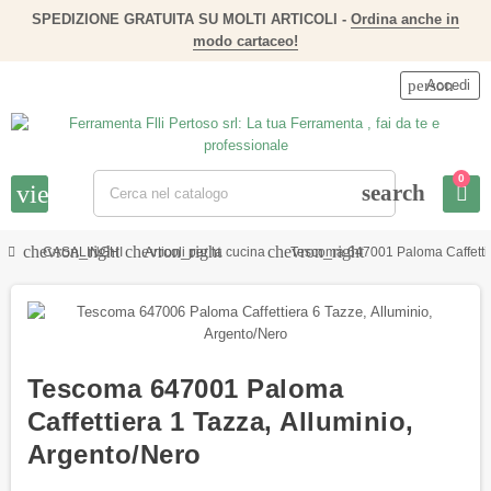
SPEDIZIONE GRATUITA SU MOLTI ARTICOLI -
Ordina anche in
modo cartaceo!
person
Accedi
0
view_headline
search
chevron_right
chevron_right
chevron_right
CASALINGHI
Articoli per la cucina
Tescoma 647001 Paloma Caffettier
Tescoma 647001 Paloma
Caffettiera 1 Tazza, Alluminio,
Argento/Nero